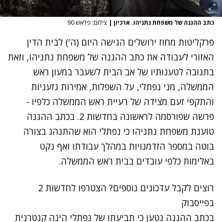
כתב ההגנה של משפחת נתניהו. ארכיון
|
צילום: פלאש 90
פרקליטות מחוז ירושלים הגישה היום (ה') לבית הדין
האזורי לעבודה את כתב ההגנה של משפחת נתניהו, וזאת
בתגובה
לטענותיו של אב הבית לשעבר במעון ראש
הממשלה
, מני נפתלי, על השפלות, אמירות גזעניות
והתקפי זעם מצידה של רעיית ראש הממשלה כלפיו -
פרשה שפורסמה לראשונה בחדשות 2. בכתב ההגנה
טוענת משפחת נתניהו כי נפתלי הוא שהתנהג בצורה
בוטה במספר הזדמנויות במהלך עבודתו ואף נקט
באלימות כלפי עובדים בבית ראש הממשלה.
רוצים לקבל עדכונים נוספים? הצטרפו לחדשות 2
בפייסבוק
בכתב ההגנה נטען כי תביעתו של נפתלי הינה קנטרנית