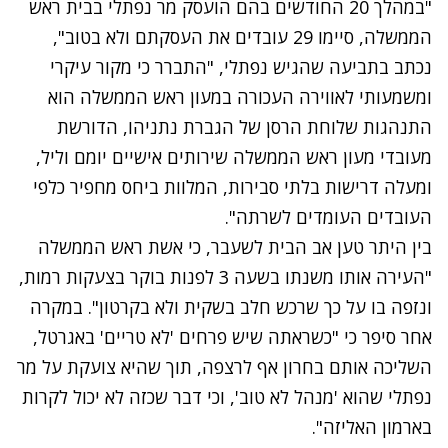
"במהלך 20 החודשים בהם הועסק מר נפתלי בבית ראש
הממשלה, סיימו 29 עובדים את העסקתם ולא בטוב",
נכתב בתביעה שהגיש נפתלי, "התברר כי מקור עיקרי
ומשמעותי לאווירה העכורה במעון ראש הממשלה הוא
התנהגות שלוחת הרסן של הגברת נתניהו, הדורשת
מעובדי מעון ראש הממשלה שירותים אישיים יומם וליל,
ומעלה דרישות בלתי סבירות, המלוות ביחס מחפיר כלפי
העובדים העומדים לשרתה".
בין היתר טען אב הבית לשעבר, כי אשת ראש הממשלה
"העירה אותו משנתו בשעה 3 לפנות בוקר בצעקות רמות,
ונזפה בו על כך שרכש חלב בשקית ולא בקרטון". במקרה
אחר סיפר כי "כשראתה שיש פרחים 'לא טריים' באגרטל,
השליכה אותם בחרון אף לרצפה, תוך שהיא צועקת על מר
נפתלי שהוא 'מנהל לא טוב', וכי דבר שכזה לא יכול לקרות
בארמון האליזה".