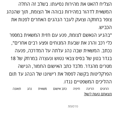
הצליח להאט את מהירות נסיעתו. בשלב זה החלה
המשאית לדהור במהירות גבוהה אל הצומת, תוך שהנהג
צופר בחוזקה וצועק לעבר הנהגים האחרים לפנות את
הכביש.
"בהגיע הנאשם לצומת, פגע עם חזית המשאית במספר
כלי רכב והרג את שבעת המנוחים ופצע רבים אחרים",
נכתב. המשאית שבה נהג עלתה על המדרכה, פגעה
בגדר בטון של בסיס צבאי נטוש ונעצרה במרחק של 18
מטרים מהגדר. מלבד כתב האישום החמור, הגישה
הפרקליטות בקשה לפסול את רישיונו של הנהג עד תום
ההליכים המשפטיים נגדו.
הרוגים
הריגה
חיפה
כתב אישום
משאית
נהג
תאונה
מצאתם טעות לשון?
פרסומת