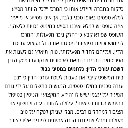
עוד הורה בית המשפט לפורן לפנות לכל מי שנרשם
כלקוח בחברה וליידע אותו כי המרכז "לכל היותר מסייע
למלא טפסים באופן טכני בלבד, אך אינו מסייע או מייעץ
איזה טופס יש למלא ואיננו מסייע במימוש זכויות כלשהן".
השופט שפירא קבע כי "חלק ניכר מפעולות 'המרכז
למימוש זכויות רפואיות' מסיגות את גבול מקצוע עריכת
הדין, ועליהם לחדול מפעילות". פורן תיאלץ גם לשנות את
הפרסומים הרבים בהתאם לאיסורים שנקבעו בפסק הדין.
לשכת עורכי הדין: נלחמים במסיגי גבול
בית המשפט קיבל את טענות לשכת עורכי הדין כי "גם
עזרה טכנית במילוי טפסים, הנעשית בתשלום על ידי גורם
המעיד על עצמו שיש לו 'הידע המקצועי והניסיון בטיפול
במימוש זכויות רפואיות', עלולה להוות בעיה ולחשוף את
הציבור למחדלים רבים, מבלי שניתן לפקח על טיב
פעולתו ומבלי שניתנת הגנה אמיתית לפונים אליו לצורך