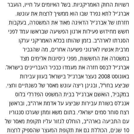
רשויות החוק האמריקניות. בשל האיומים על חייו, הועבר
אברג'יל לתא נפרד שבו הוא ממשיך לרצות את עונשו.
חזרתו של אברג'יל הדאיגה מאוד את המשטרה, בעקבות
חשש מחידוש פעילות ארגון הפשיעה שבראשו עמד לפני
הסגרתו לארה"ב. בזמן שהותו בכלא האמריקני ערקו
מרבית אנשיו לארגוני פשיעה אחרים, מה שהגביר
במשטרה את החששות, מפני ניסיונות אלימים מצד
אברג'יל לבסס חזרה את מעמדו כבכיר העבריינים בישראל.
באוגוסט 2008 נעצר אברג'יל בישראל בעוון עבירות
שביצע בחו"ל, ובגינן ריצה עונש מאסר של כשנתיים וחצי.
במקביל, הואשם אברג'יל בבית המשפט הפדרלי בלוס
אנג'לס בשורת עבירות שביצע על אדמת ארה"ב, ובראשן
רצח סוחר סמים ישראלי. בתום משא ומתן שערכו סנגוריו
עם התביעה בארה"ב, הוחלט לגזור עליו תקופת מאסר של
10 שנים, הכוללת גם את תקופת המעצר שהספיק לרצות