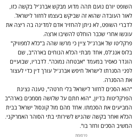
השופט יורם נועם תהה מדוע מבקש אברג'יל בקשה כזו,
לאור העובדה שהוא זה שביקש בעצמו לחזור לישראל.
לדברי השופט, לא ניתן להחזיר אדם למדינה בה ריצה את
עונשו אחרי שכבר הוחלט להשיבו ארצה.
פרקליטו של אברג'יל ציין כי מרשו שהה ב"כלא למפוויק"
בלוס אנג'לס, אחד מבתי הכלא הנוחים בארה"ב, שם
הוגדר כאסיר במעמד "אבטחה נמוכה". לדבריו, שבועיים
לפני הסגרתו לישראל חיפש אברג'יל עורך דין כדי לעצור
את ההסגרה.
"הוא הסכים לחזור לישראל בלי חרטה", טענה נציגת
הפרקליטות בדיון, "הוא חתם על שלושה מסמכים בארה"ב
המביעים את הסכמתו. אחד מהם מול קונסול ישראל בבית
הכלא ואחר בקשה שהגיש לשירותי בתי הסוהר האמריקני.
המשיב הסכים וחזר בו".
נתקלנו בבעיה
פרסומת