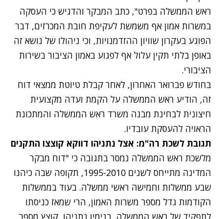
ראש הממשלה בפרט", כתב המבקר והדגיש כי העסקה
במשרות אמון אף משמשת לעקיפת חובת המכרזים, דבר
הפוגע בעקרון שוויון ההזדמנויות, וכי ניהולו של נושא זה
באופן בלתי תקין עלול אף לפגוע באמון הציבור בשירות
הציבורי.
בחודש פברואר האחרון, לאחר קבלת טיוטת ממצאי דוח
זה, הודיע ראש הממשלה על הקמת ועדה מקצועית
חיצונית לבחינת מבנה משרד ראש הממשלה והמתכונת
הראויה להעסקת עובדיו.
תגובת לשכת רה"מ: אצל נתניהו דווקא קוצצו התקנים
מלשכת ראש הממשלה נמסר בתגובה כי "דוח מבקר
המדינה מתייחס לשנים 1995-2010, תקופה שבה כיהנו
שבע ממשלות וחמישה ראשי ממשלה. בעוד בממשלות
הקודמות גדל מספר משרות האמון, הרי שמאז כניסתו
לתפקיד של ראש הממשלה, בנימין נתניהו, קוצץ מספר