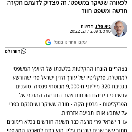
לכאורה ששיקר במשפט'. זה מצדיק לדעתם חקירה
חדשה ומשפט חוזר
גיא פלג
חדשות
פורסם:
21.12.09, 20:22
עקבו אחרינו בגוגל
נתקלנו בבעיה
דווחו לנו
נסה שוב
בצהריים הונחו ההקלטות בלשכתו של היועץ המשפטי
לממשלה. פרקליטיו של עורך הדין ישראל פרי שהורשע
בגניבת 320 מיליוני מ-9,000 מבוטחי פנסיה, טוענים
עכשיו כי בידיהם הוכחות שעד התביעה המרכזי של
הפרקליטות - מרטין הקה - מודה ששיקר ושיתנקם בפרי
על שתבע אותו תביעה אזרחית.
עו"ד ישראל פרי מרצה כבר תשעה חודשים בכלא רימונים
מתוך עשר שנים שנגזרו עליו. הוא רתם למאבקו המשפטי