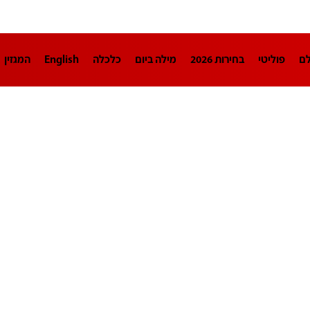
לם
פוליטי
בחירות 2026
מילה ביום
כלכלה
English
המגזין
חינוך
צרכנות
עיצוב ונדל"ן
TECH12
ספורט
פרשנות
בריאו
DA
תוכניות
דרושים חדשות 12
business