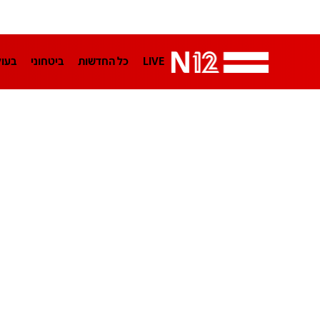
LIVE
כל החדשות
ביטחוני
בעו
LifeStyle
מדיני
בארץ
פלילי
הפודקאסטים
נוסבאום מקליד
TA