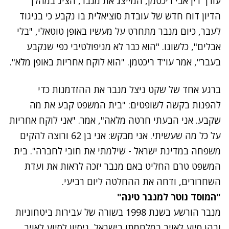
עורך דין אבי ריכטמן, המייצג את מנבר, הציג במהלך
הדיון דוח חדש של עובדת סוציאלית בו נקבע כי בניגוד
לעבר, כיום מנבר מתחרט על מעשיו באופן טוטאלי, "בלי
אבלים", כלשונו. "הוא כבר לא מניפולטיבי כפי שנקבע
בעבר", אמר עו"ד ריכטמן. "הוא לוקח אחריות באופן מלא".
ברגע אחד של שקט ניצל מנבר את ההזדמנות כדי
להפנות בקשה לשופטים: "בית המשפט קבע את מה
שקבע. אני הבעתי חרטה מלאה", אמר. "אני לוקח אחריות
על כל מה שעשיתי. אני מבקש: אני בן 62 ורוצה להקים
משפחה במדינת ישראל - שילמתי את חובי לחברה". בית
המשפט טרם החליט באם מנבר יזכה לראות את ועדת
השחרורים, ודחה את ההחלטה ליום רביעי.
"המוסד נוטר למנבר טינה"
מנבר הורשע בשנת 1998 בשורה של עבירות ביטחוניות
ובהן סיוע לאויב במלחמתו בישראל, ניסיון לסיוע לאויב