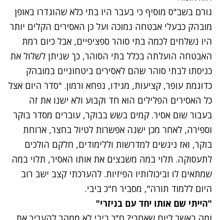
גורם בשב"ס מוסיף כי בעבר היו בתי כלא שהוגדרו באופן
מובהק כבעלי אבטחה נמוכה ועל כן האסירים הקלים יותר
היו נשלחים לכמה בתי סוהר ספציפיים, אבל כיום רמת
האבטחה הועלתה בכלל בתי הסוהר, כך שניתן לשלול את
כניסתו לבתי סוהר שהם לאסירים ביטחוניים במובהק
כדוגמת עופר, קציעות, מגידו, נפחא ורמון. "סדר היום אצל
כל האסירים הפלילים הוא חד וקבוע ולא ישנו את זה
בעבור שום אסיר. קמים בשש בבוקר, עוברים מסדר בוקר
וספירה, לאחר מכן ישנה אפשרות לטיול בחצר, ארוחת
בוקר, ואז ניגשים למדרשות וללימודים, חלקם הולכים
לתעסוקה. תלוי במה משבצים את אותו האסיר, תלוי במה
שמתאים לו וביכולותיו הפיזיות. להערכתי קצב ישב רוב
היום ללמוד תורה", מסביר ח"כ ביבי.
"הייתי שם אותו יחד עם בניזרי"
ומה באשר ליום שאחרי? ח"כ ביבי לא ממהר להעריך את