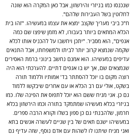
שנכנסו כמו בניזרי והירשזון, אבל כאן המקרה הוא שונה
לחלוטין בשל העבירות שלהם".
ח"כ ביבי מעריך שקצב ימצא את עצמו במעשיהו. "זהו בית
הכלא המתאים ביותר בעבורו, לא מזמן שיפצו שם כמה
אגפים", הוא מסביר. "יתכן ויחשבו על להכניס אותו לכלא
שקמה שנמצא קרוב יותר לביתו ולמשפחתו, אבל התנאים
עדיפים במעשיהו. הוא אמנם נחשב בינוני ברמת האסירים
שנמצאים שם, אך יש בו אגפים דתיים. להערכתי הוא היה
רוצה מקום בו יוכל להסתתר בד' אמותיו וללמוד תורה
בשקט, אולי עם רב הכלא או עם אחרים שיבקשו ללמוד
גם כן. אני מניח ששם הוא יוכל לתפוס את הפינה שלו. כמו
בניזרי בכלא מעשיהו שמתמקד בתורה וכמו הירשזון בכלא
חרמון, שלהבנתי גם כן ספון בשלו וקורא הרבה ספרים.
במעשיהו ישנם תאים של בין שניים לעשרה אנשים בתא
ואני מניח שיתנו לו לשהות עם אדם נוסף, שזה עדיף גם