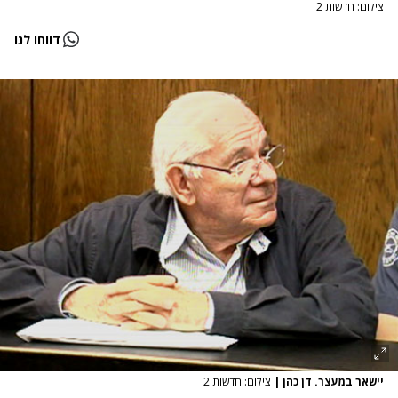
צילום: חדשות 2
דווחו לנו
יישאר במעצר. דן כהן
|
צילום: חדשות 2