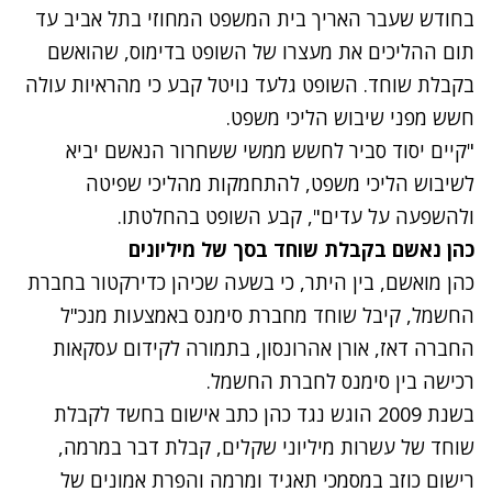
בחודש שעבר
האריך בית המשפט המחוזי בתל אביב עד
תום ההליכים את מעצרו של השופט בדימוס, שהואשם
בקבלת שוחד. השופט גלעד נויטל קבע כי מהראיות עולה
חשש מפני שיבוש הליכי משפט.
"קיים יסוד סביר לחשש ממשי ששחרור הנאשם יביא
לשיבוש הליכי משפט, להתחמקות מהליכי שפיטה
ולהשפעה על עדים", קבע השופט בהחלטתו.
כהן נאשם בקבלת שוחד בסך של מיליונים
כהן מואשם, בין היתר, כי בשעה שכיהן כדירקטור בחברת
החשמל, קיבל שוחד מחברת סימנס באמצעות מנכ"ל
החברה דאז, אורן אהרונסון, בתמורה לקידום עסקאות
רכישה בין סימנס לחברת החשמל.
בשנת 2009 הוגש נגד כהן כתב אישום בחשד לקבלת
שוחד של עשרות מיליוני שקלים, קבלת דבר במרמה,
רישום כוזב במסמכי תאגיד ומרמה והפרת אמונים של