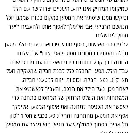
שמיקומו המדויק אינו ידוע. השניים יצרו קשר עם הלל
וביקשו ממנו שיסתיר את המטען במקום בטוח שממנו יוכל
הנאשם הרביעי, אבי אלימלך לאסוף אותו ולהעבירו ליעד
מחוץ לירושלים.
על פי כתב האישום, בסוף חודש פברואר העביר הלל מטען
חבלה והסתירו במכונית מסוג פיאט "אונו" שבבעלותו
החונה דרך קבע בתחנת כיבוי האש בגבעת מרדכי שבה
עבד הילל. מטען החבלה כלל לבנת חבלה שמשקלה מעל
חצי ק"ג, נפצי חבלה, וכוסיות ייזום למטעני חבלה.
לאחר מכן, נעל הילל את הרכב, והעביר לנאשמיפ את
המפתחות ואת השלט הרחוק של המחסום בתחנה כדי
לאפשר את הכניסה לתחנה ואת איסוף המטען. אלימלך
אסף את המטען מהתחנה והחל נוסע בכביש מס' 1 לכוון
תל-אביב. בסמוך למחלף שער הגיא, הוא נעצר עם המטען