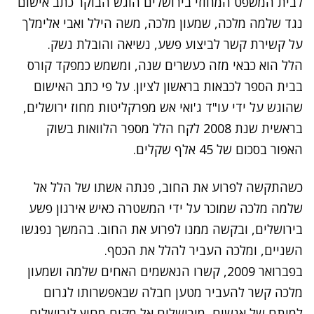
לבית המשפט המחוזי בירושלים הוגש הבוקר כתב אישום
נגד שלמה מלכה, שמעון מלכה, משה הילל ואבי אלימלך
על קשירת קשר לביצוע פשע, נשיאה והובלת נשק.
הלל הוא כבאי מזה כעשרים שנה, ומשמש כמפקד קורס
בבית הספר לכבאות בראשון לציון. על פי כתב האישום
שהוגש על ידי עו"ד ג'ואי אש מפרקליטות מחוז ירושלים,
בראשית שנת 2008 לקח הלל מספר הלוואות בשוק
האפור בסכום של 45 אלף שקלים.
כשהתקשה לפרוע את החוב, פנתה אשתו של הלל אל
שלמה מלכה שמוכר על ידי המשטרה כאיש אירגון פשע
בירושלים, ובקשה ממנו לפרוע את החוב. בהמשך נפגשו
השניים, ומלכה העביר להלל את הכסף.
בפברואר 2009, קשרו הנאשמים האחים שלמה ושמעון
מלכה קשר להעביר מטען חבלה שבאפשרותו לגרום
למותם של אנשים, מירושלים אל מקום מחוץ לירושלים