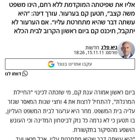
אליו את שפיטתה המוקדמת ללא רחם, הינו משפט
משה קצב", תטען קם בערעור. עורך דינה: "היא
עשתה דבר שהיא מתחרטת עליו". אם הערעור לא
יתקבל, תיכנס קם ביום ראשון הקרוב לבית הכלא
גיא פלג
חדשות
פורסם:
15.11.11, 18:26
עקבו אחרינו בגוגל
נתקלנו בבעיה
דווחו לנו
נסה שוב
ביום ראשון אמורה ענת קם, מי שזכתה לכינוי "החיילת
המרגלת", להתחיל לרצות את 4 וחצי שנות המאסר שגזר
עליה בית המשפט. מחר היא ערעור לבית המשפט העליון,
בו תטען כי לא גרמה כל נזק לביטחון המדינה וכי העונש
הושפע מהסיקור בתקשורת.
"היא עשתה דבר שהיא מתחרטת עליו, אבל מכאן ועד