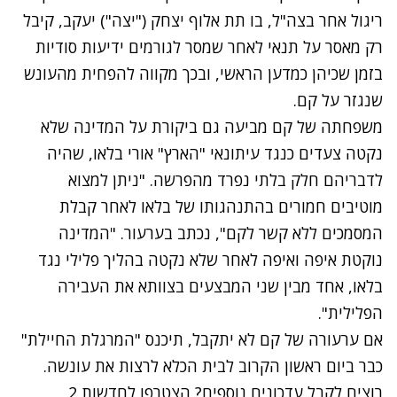
נסה שוב
ריגול אחר בצה"ל, בו תת אלוף יצחק ("יצה") יעקב, קיבל
רק מאסר על תנאי לאחר שמסר לגורמים ידיעות סודיות
בזמן שכיהן כמדען הראשי, ובכך מקווה להפחית מהעונש
שנגזר על קם.
משפחתה של קם מביעה גם ביקורת על המדינה שלא
נקטה צעדים כנגד עיתונאי "הארץ" אורי בלאו, שהיה
לדבריהם חלק בלתי נפרד מהפרשה. "ניתן למצוא
מוטיבים חמורים בהתנהגותו של בלאו לאחר קבלת
המסמכים ללא קשר לקם", נכתב בערעור. "המדינה
נוקטת איפה ואיפה לאחר שלא נקטה בהליך פלילי נגד
בלאו, אחד מבין שני המבצעים בצוותא את העבירה
הפלילית".
אם ערעורה של קם לא יתקבל, תיכנס "המרגלת החיילת"
כבר ביום ראשון הקרוב לבית הכלא לרצות את עונשה.
רוצים לקבל עדכונים נוספים? הצטרפו לחדשות 2