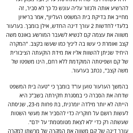
להרשיע אותה ולגזור עליה עונש כל כך לא סביר, זה
מחייב את בדיקת בית המשפט העליון", אמר בריאיון
בלעדי לחדשות 2 עורך דינה החדש, אילן בומבך. בערעור
משווה את עצמה קם לנשיא לשעבר המורשע באונס משה
קצב ואומרת כי עשו בה לינץ' כמו שעשו בקצב. "המקרה
היחיד שניתן להשוות אליו את מידת הוקעתה הציבורית
של קם ושפיטתה המוקדמת ללא רחם, הינו משפטו של
משה קצב", נכתב בערעור.
בהמשך הערעור טוען עו"ד בומבך כי "טעה בית המשפט
שדחה את הסברה כי במסגרת חקירתה בשב"כ היא
הייתה לא יותר מילדה יומרנית, בת פחות מ-23, שניסתה
לעשות רושם על חוקריה כדי להסביר את מעשי השטות
שעשתה רק כדי 'לא לצאת מטומטמת' על ידם".
נתקלנו בבעיה
עורך דינה של קם משווה את המקרה של מרשתו למקרה