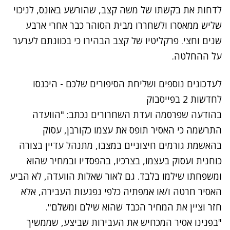
לדחות את בקשתו של משה קצב, שהורשע באונס, לניכוי
שליש ממאסרו ולשחררו מבית הסוהר כבר אחרי ארבע
שנים וחצי. פרקליטיו של קצב הבהירו כי בכוונתם לערער
על ההחלטה.
לעדכונים נוספים ושליחת הסיפורים שלכם - היכנסו
לחדשות 2 בפייסבוק
בהודעה שפרסמה ועדת השחרורים נכתב: "הוועדה
התרשמה כי האסיר תופס את עצמו כקורבן, עסוק
בהאשמת גורמים חיצוניים במצבו, מתנהל עדיין בצורה
כוחנית ועסוק בעצמו, בצרכיו, בהפסדיו ובמחיר שהוא
ומשפחתו שילמו בלבד. גם לאור שאלות הוועדה, לא הביע
האסיר חרטה ו/או אמפתיה כלפי נפגעות העבירה, אלא
חזר וציין את המחיר הכבד שהוא שילם ומשלם".
נתקלנו בבעיה
"בפנינו אסיר המכחיש את העבירות שביצע, שממשיך