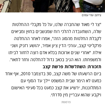
צילום: עזרי עמרם
"צר לי מאוד שהחברה שלנו, על כל מקבלי ההחלטות
שלה, השתעבדה להלכי רוח שמנשבים בחוץ ומביאים
לקבלת החלטות מהסוג הזה", אמרו לאחר ההחלטה
פרקליטי קצב, עורכי הדין ציון אמיר, יהושע רזניק ושני
אילוז. "אחרי שנים ארוכות בכלא אדם רוצה לחזור לביתו
ולמשפחתו. הוא הגיב בכאב גדול להחלטה וחזר לתאו".
תזכורת: השתלשלות פרשת קצב
נתקלנו בבעיה
ביום הרשעתו של משה קצב, 30 בדצמבר 2010, אף אחד
נסה שוב
כמעט לא הימר שבית המשפט יילך עד הסוף עם
המתלוננות, ירשיע את קצב כמעט בכל סעיפי האישום
ויקבע שהוא עבריין מין סדרתי.
נתקלנו בבעיה
פרסומת