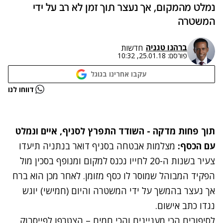
נמלט מהמקום, אך נעצר תוך זמן לא רב על ידי
המשטרה
ברהנו טגניה
חדשות
פורסם:
25.01.18, 10:32
עקבו אחרינו בגוגל
נתקלנו בבעיה
דווחו לנו
נסה שוב
תוך פחות מדקה - השודד התפרץ לסניף, איים ונמלט
עם הכסף:
מצלמות אבטחה בסניף דואר בנתניה תיעדו
צעיר בשנות ה-20 לחייו נכנס למקום ומנופף בסכין מול
הפקיד המבוהל שמוסר לו כסף מזומן. לאחר מכן הוא ברח
אך נעצר בהמשך על ידי המשטרה והיום (חמישי) יוגש
נגדו כתב אישום.
לסיפורים הכי מעניינים והכי חמים – הצטרפו לפייסבוק