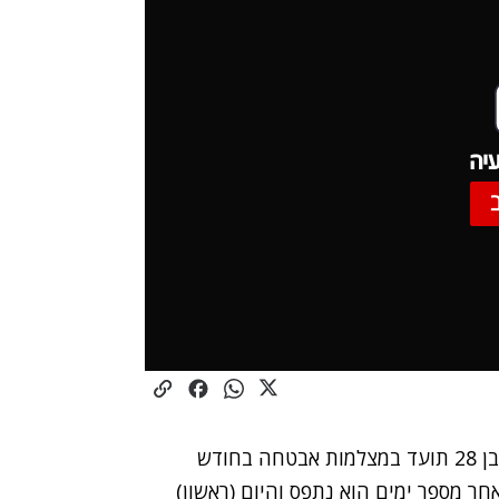
יה
: תושב ראשון לציון בן 28 תועד במצלמות אבטחה בחודש
ר מספר ימים הוא נתפס והיום (ראשון)