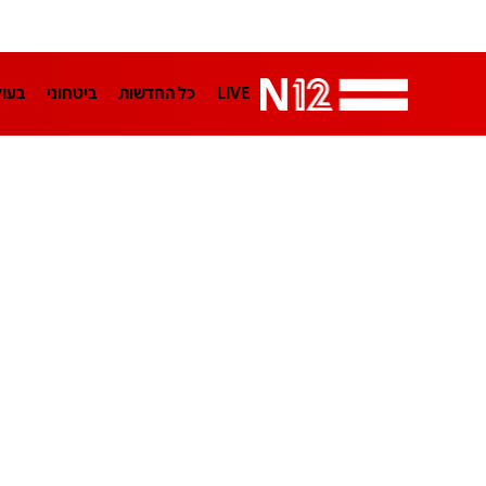
LIVE
כל החדשות
ביטחוני
בעו
LifeStyle
מדיני
בארץ
פלילי
הפודקאסטים
נוסבאום מקליד
TA