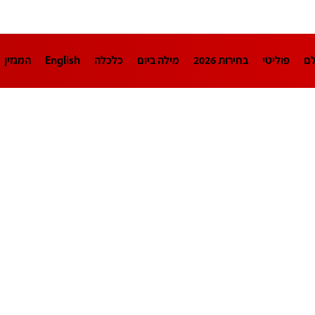
לם
פוליטי
בחירות 2026
מילה ביום
כלכלה
English
המגזין
חינוך
צרכנות
עיצוב ונדל"ן
TECH12
ספורט
פרשנות
בריאו
DA
תוכניות
דרושים חדשות 12
business