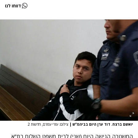
דווחו לנו
יואשם ברצח. דוד ערן היום בביהמ"ש
|
צילום: עזרי עמרם, חדשות 2
המשטרה הגישה היום (שני) לבית משפט השלום בת"א