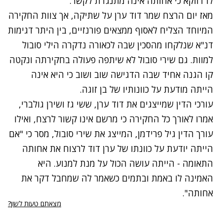
לו דווקא כי אחותה אינה מתנגדת לקשר.
מאז יום הרצח שמר דוד ערן על שתיקה, אך צוות החקירה
המיוחד הצליח לאסוף ממצאים פורנזיים, בין היתר דגימות
דנ"א שנלקחו מהסכין שבה לכאורה נדקרה הילי סובול
למוות. גם שירי סובול לא שיתפה פעולה בחקירתה ונקטה
קו הגנה אחיד שבה הדגישה שוב ושוב כי היא אינה
הייתה מודעת על כוונותיו של בן זוגה.
עורכי הדין שמייצגים את דוד ערן, ששי גז ושירן גולברי,
אמרו לאורך כל החקירה כי מרשם אינו קשור לרצח, ואילו
עורך הדין גיל פרידמן, המייצג את שירי סובול, מסר כי "אם
הייתה יודעת על כוונתו של ערן דוד לרצוח את אחותה
התאומה - הייתה עושה הכול על מנת למנוע. היא
האמינה לו באמת ובתמים כשאמר לה שמחבל דקר את
אחותה".
מצאתם טעות לשון?