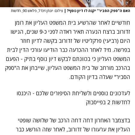
האם ה"ספק הסביר" יקנה לו דיון נוסף?
|
צילום: יונתן זינדל, פלאש 90, חדשות
חודשיים לאחר
שהרשיע בית המשפט העליון
את רומן
זדורוב ברצח הנערה תאיר ראדה לפני כ-9 שנים, הגישו
היום (רביעי) פרקליטיו של זדורוב בקשה לדיון חוזר
בפרשה. מיד לאחר ההכרעה כבר הודיעו עורכי הדין לבית
המשפט העליון כי בכוונתם לבקש דיון נוסף בתיק - הפעם
בהרכב מורחב של בית המשפט העליון, שייבחן את ה"ספק
הסביר" שעלה בדיון הקודם.
לעדכונים נוספים ולשליחת הסיפורים שלכם - היכנסו
לחדשות 2 בפייסבוק
בדצמבר האחרון דחה דחה הרכב של שלושה שופטי
העליון את ערעורו של זדורוב, לאחר שזה הורשע כבר