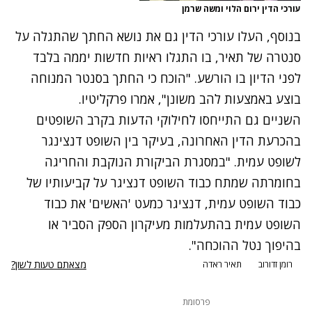
עורכי הדין ירום הלוי ומשה שרמן
בנוסף, העלו עורכי הדין גם את נושא החתך שהתגלה על
סנטרה של תאיר, בו התגלו ראיות חדשות יממה בלבד
לפני הדיון בו הורשע. "הוכח כי החתך בסנטר המנוחה
בוצע באמצעות להב משונן", אמרו פרקליטיו.
השניים גם התייחסו לחילוקי הדעות בקרב השופטים
בהכרעת הדין האחרונה, בעיקר בין השופט דנצינגר
לשופט עמית. "במסגרת הביקורת הנוקבת והחריגה
בחומרתה שמתח כבוד השופט דנציגר על קביעותיו של
כבוד השופט עמית, דנציגר כמעט 'האשים' את כבוד
השופט עמית בהתעלמות מעיקרון הספק הסביר או
בהיפוך נטל ההוכחה".
מצאתם טעות לשון?
רומן זדורוב
תאיר ראדה
פרסומת