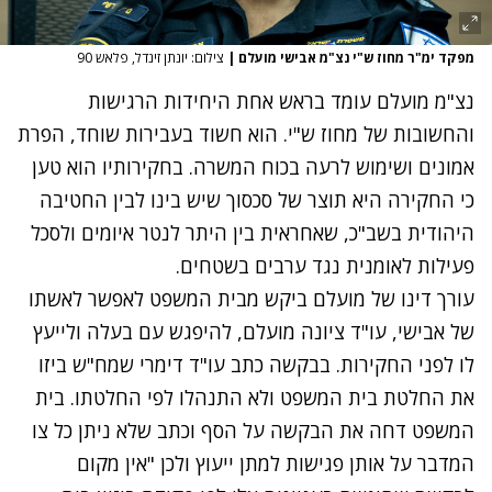
מפקד ימ"ר מחוז ש"י נצ"מ אבישי מועלם
|
צילום: יונתן זינדל, פלאש 90
נצ"מ מועלם עומד בראש אחת היחידות הרגישות
והחשובות של מחוז ש"י. הוא חשוד בעבירות שוחד, הפרת
אמונים ושימוש לרעה בכוח המשרה. בחקירותיו הוא טען
כי החקירה היא תוצר של סכסוך שיש בינו לבין החטיבה
היהודית בשב"כ, שאחראית בין היתר לנטר איומים ולסכל
פעילות לאומנית נגד ערבים בשטחים.
עורך דינו של מועלם ביקש מבית המשפט לאפשר לאשתו
של אבישי, עו"ד ציונה מועלם, להיפגש עם בעלה ולייעץ
לו לפני החקירות. בבקשה כתב עו"ד דימרי שמח"ש ביזו
את החלטת בית המשפט ולא התנהלו לפי החלטתו. בית
המשפט דחה את הבקשה על הסף וכתב שלא ניתן כל צו
המדבר על אותן פגישות למתן ייעוץ ולכן "אין מקום