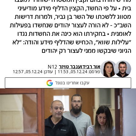
מח"ש חזרה בהם וקצין המשטרה ישוחרר למעצר
בית • על פי החשד, הקצין הדליף מידע מודיעיני
מסווג ללשכתו של השר בן גביר, ולמרות דרישות
השב"כ - לא הורה לעצור יהודים שנחשדו בפעילות
לאומנית • בחקירתו הוא כינה את החשדות נגדו
"עלילות שווא", הכחיש שהדליף מידע והודה: "לא
הגיוני שיבקשו ממני לעצור רק יהודים
אור רביד
ו
ענבר טויזר
N12
פורסם:
05.12.24, 11:53
|
עודכן:
05.12.24, 12:57
עקבו אחרינו בגוגל