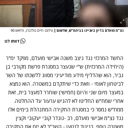
נצ"מ מועלם בדיון בעניינו בביהמ"ש, שלשום
|
צילום: חיים גולדברג, פלאש 90
דווחו לנו
החשד המרכזי נגד ניצב משנה אבישי מועלם, מפקד ימ"ר
(היחידה המרכזית) ש"י
שנעצר במסגרת פרשת מקורבי בן
גביר
, הוא שהדליף מידע מודיעיני מסווג ללשכתו של השר
לביטחון לאומי - וזאת כדי שיתקדם במשטרה. הוא נמצא
במעצר מיום שני והיום (חמישי) שוחרר למעצר בית, זאת
אחרי שמח"ש החליטו לא להגיש ערעור על ההחלטה.
ממח"ש נמסר כי
במסגרת החקירה המתנהלת בימים אלו
נגד נצ"מ אבישי מועלם, רב -גונדר קובי יעקובי וקצין
משטרה נוסף,
בניגוד לנטען - השב"כ לא יזם את החקירה