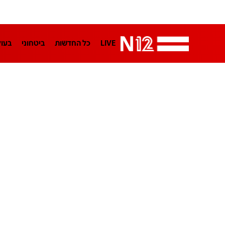
LIVE
כל החדשות
ביטחוני
בעו
LifeStyle
מדיני
בארץ
פלילי
הפודקאסטים
נוסבאום מקליד
TA