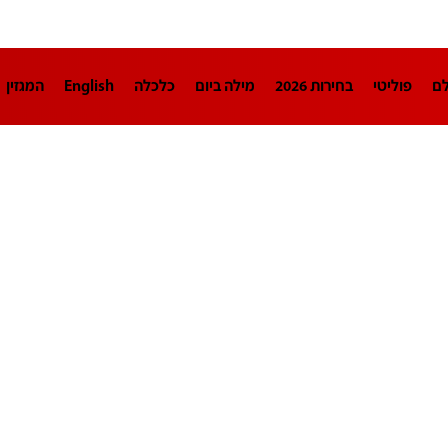
לם
פוליטי
בחירות 2026
מילה ביום
כלכלה
English
המגזין
חינוך
צרכנות
עיצוב ונדל"ן
TECH12
ספורט
פרשנות
בריאו
DA
תוכניות
דרושים חדשות 12
business