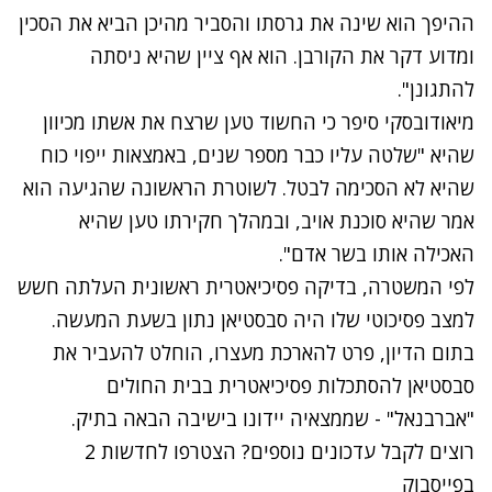
ההיפך הוא שינה את גרסתו והסביר מהיכן הביא את הסכין
ומדוע דקר את הקורבן. הוא אף ציין שהיא ניסתה
להתגונן".
נתקלנו בבעיה
מיאודובסקי סיפר כי החשוד טען שרצח את אשתו מכיוון
נסה שוב
שהיא "שלטה עליו כבר מספר שנים, באמצאות ייפוי כוח
שהיא לא הסכימה לבטל. לשוטרת הראשונה שהגיעה הוא
אמר שהיא סוכנת אויב, ובמהלך חקירתו טען שהיא
האכילה אותו בשר אדם".
לפי המשטרה, בדיקה פסיכיאטרית ראשונית העלתה חשש
למצב פסיכוטי שלו היה סבסטיאן נתון בשעת המעשה.
בתום הדיון, פרט להארכת מעצרו, הוחלט להעביר את
סבסטיאן להסתכלות פסיכיאטרית בבית החולים
"אברבנאל" - שממצאיה יידונו בישיבה הבאה בתיק.
רוצים לקבל עדכונים נוספים? הצטרפו לחדשות 2
בפייסבוק