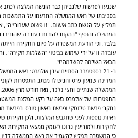
שנגעו לפרשות שלגביהן כבר הוגשה המלצה לכתב אי
בסביבתו של ראש הממשלה התרעמו על התמשכות ה
תמליץ על הגשת כתב אישום. "זו פשוט שערורייה", א
הממשלה והוסיף "במקום להודות בעובדה שהורידו 
בלבד, וכי הודעת המשטרה על סיום החקירה היית
עובדה זו על ידי שימוש בביטוי "השלמות חקירה". זהו
הבא? השלמה להשלמה?!".
המדינה שמעון פרס והגיש לו מכתב התפטרות לקוני 
הממשלה שנתיים וחצי בלבד, מאז חודש מרץ 2006.
התפטרותו של אולמרט באה על רקע המלצת המשטרה 
נחקר: פרשת טלנסקי ופרשת ראשון טורס. בפרשת 
ראיות נוספות לפני שתגבש המלצות, ולכן חקירתו של
לחקירות ולמודיעין נדונו לעומק ממצאי החקירות הא
כי המשטרה תמליץ להעמיד את ראש הממשלה לדין ע