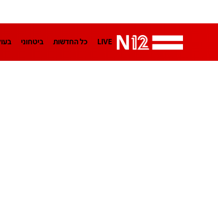
LIVE
כל החדשות
ביטחוני
בעו
LifeStyle
מדיני
בארץ
פלילי
הפודקאסטים
נוסבאום מקליד
TA