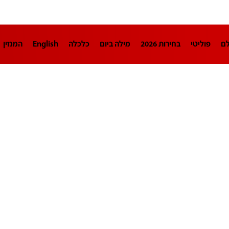
לם
פוליטי
בחירות 2026
מילה ביום
כלכלה
English
המגזין
חינוך
צרכנות
עיצוב ונדל"ן
TECH12
ספורט
פרשנות
בריאו
DA
תוכניות
דרושים חדשות 12
business