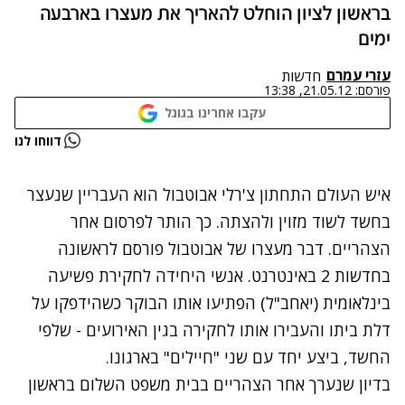
בראשון לציון הוחלט להאריך את מעצרו בארבעה
ימים
עזרי עמרם
חדשות
פורסם:
21.05.12, 13:38
עקבו אחרינו בגוגל
נתקלנו בבעיה
דווחו לנו
נסה שוב
איש העולם התחתון צ'רלי אבוטבול הוא
העבריין שנעצר
בחשד לשוד מזוין ולהצתה
. כך הותר לפרסום אחר
הצהריים. דבר מעצרו של אבוטבול פורסם לראשונה
בחדשות 2 באינטרנט. אנשי היחידה לחקירת פשיעה
בינלאומית (יאחב"ל) הפתיעו אותו הבוקר כשהידפקו על
דלת ביתו והעבירו אותו לחקירה בגין האירועים - שלפי
החשד, ביצע יחד עם שני "חיילים" בארגונו.
בדיון שנערך אחר הצהריים בבית משפט השלום בראשון