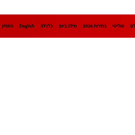
לם
פוליטי
בחירות 2026
מילה ביום
כלכלה
English
המגזין
חינוך
צרכנות
עיצוב ונדל"ן
TECH12
ספורט
פרשנות
בריאו
DA
תוכניות
דרושים חדשות 12
business