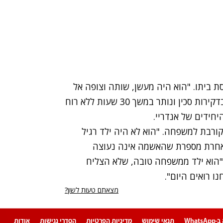
ת ביתו. "הוא היה מעשן, שותה וצופה אל
הרחוב", הם מספרים. קולסניקוב, שנרצח באכזריות בדקירות סכין ונותר במשך 30 שעות ללא רוח
יחידים של אנדריי.
ורבת למשפחה. "הוא לא היה ילד רגיל
 אחרת מספרת שהאשמה אינה נעוצה
הוא ילד ממשפחה טובה, שלא הצליח
 רואים היום".
מצאתם טעות לשון?
Whats
תנאי שימוש
מדיניות הפרטיות
הסדרי נגישות
אודות