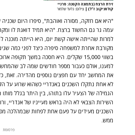
זירת הרצח (בתמונה הקטנה: סרגיי
קולסניקוב ז"ל)
|
צילום: גלעד שלמור
"היא אם חזקה, מסורה ואוהבת", סיפרו היום שכניה
עמה גר גם החשוד ברצח. "היא תמיד דואגת לו ומקר
למרות שהייתה אישה קשת יום, היא הייתה מוכנה ל
מקורבת אחרת למשפחה סיפרה כיצד לפני כמה שני
בשווי 15,000 שקלים. היא חסכה במשך תקו
למענו, אולם כעבור מספר חודשים שמה לב שהמחשב 
את המחשב יחד עם חפצים נוספים מהדירה. זאת, כד
לא אחת נתקלו השכנים באנדריי כשהוא שרוע על הקר
הגמילה של הצעיר עלו בתוהו, בין היתר בגלל מותו ה
השירות הצבאי לא היה בראש מעייניו של אנדריי, ורו
השכנים מעידים על פעם אחת לפחות שבמהלכה מפגש
ממש.
פרסומת