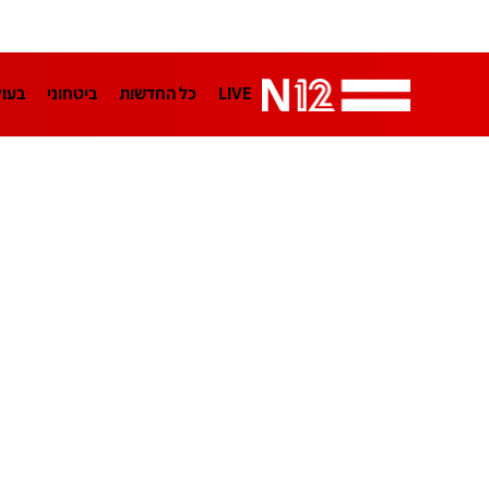
LIVE
כל החדשות
ביטחוני
בעו
LifeStyle
מדיני
בארץ
פלילי
הפודקאסטים
נוסבאום מקליד
TA