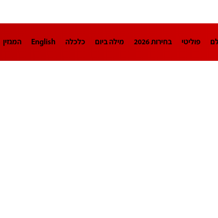
לם
פוליטי
בחירות 2026
מילה ביום
כלכלה
English
המגזין
חינוך
צרכנות
עיצוב ונדל"ן
TECH12
ספורט
פרשנות
בריאו
DA
תוכניות
דרושים חדשות 12
business