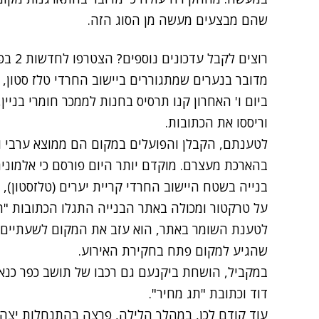
שהם מבצעים מעשה מן הסוג הזה.
רוצים לקבל עדכונים נוספים? הצטרפו לחדשות 2 בפייסבוק
מדובר בנערים שמתגוררים ביישוב החרדי טלז סטון, ה
ביום ו' האחרון קנו תרסיס בחנות לממכר חומרי בניין
וריססו את הכתובות.
לטענתם, הקבלן והפועלים במקום הם ממוצא ערבי ו"ה
בהארכת מעצרם. מוקדם יותר היום פורסם כי אלמוני
בנייה בשטח היישוב החרדי קריית יערים (טלזסטון), 
על טרקטור ומכולה באתר הבנייה התגלו הכתובות "תג
לטענת השומר באתר, הוא עזב את המקום לשעתיים, וכ
שהגיע למקום פתח בחקירת האירוע.
במקביל, הושחת ביקנעם גם רכבו של תושב כפר כנא, שצ
דוד וכתובת "תג מחיר".
עוד קודם לכן, במהלך הלילה, פרצה בהתנחלות יצה