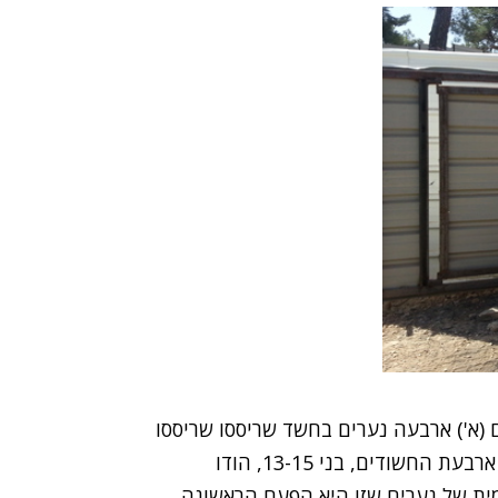
 (א') ארבעה נערים בחשד שריססו שריססו
את כתובות הנאצה בקריית יערים מוקדם יותר היום. ארבעת החשודים, בני 13-15, הודו
ית של נערים שזו היא הפעם הראשונה