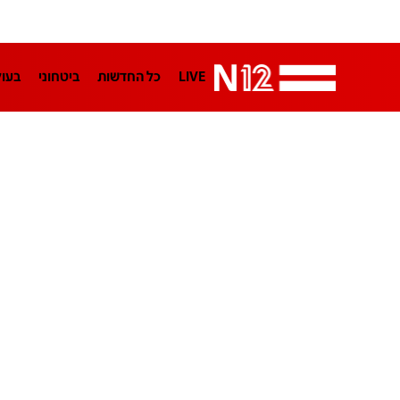
LIVE
כל החדשות
ביטחוני
בעו
LifeStyle
מדיני
בארץ
פלילי
הפודקאסטים
נוסבאום מקליד
TA