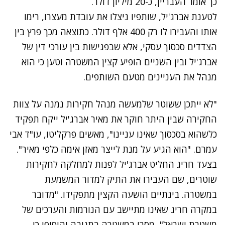
כך אומר העבריין, כ-20 מיליון דולר.
לטענת אברג'יל, שותפיו ניצלו את עובדת מעצרו, רימו
אותו והעבירו לו רק 400 אלף דולר. כתוצאה מכך פרץ בין
הצדדים סכסוך עסקי, אלא שבפגישות בין עורכי דין של
אברג'יל ובין השניים הופיע קצין המשטרה וטען כי הוא
מנהל את העניינים מטעם השותפים.
"לא ייתכן ששוטר שלמעשה מנהל חקירות נמנה על צוות
החקירה שבין היתר חוקר את מאיר אברג'יל ייקח תפקיד
כלשהוא בסכסוך שאינו עניינו", מאשים פרקליטו, עו"ד אבי
עמרם. "הוא הגיע על מנת לייצר מאזן אימה כלפי מאיר".
בצעד חריג החליט אברג'יל לפנות למחלקה לחקירות
שוטרים, שם העבירו את התיק למדור המשמעת
במשטרה. בינתיים הושעה הקצין מתפקידו. "מדובר
במקרה חריג שאינו מתיישב עם הנורמות והערכים של
משטרת ישראל", מסרו במשטרה בתגובה והוסיפו כי