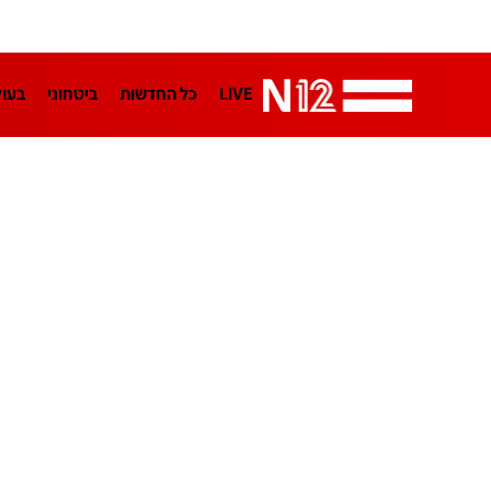
LIVE
כל החדשות
ביטחוני
בעו
LifeStyle
מדיני
בארץ
פלילי
הפודקאסטים
נוסבאום מקליד
TA