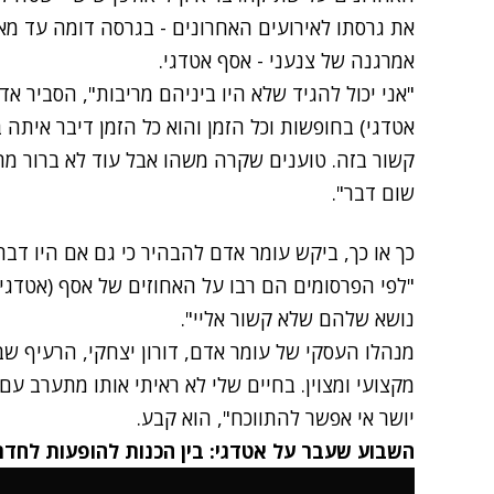
את גרסתו לאירועים האחרונים - בגרסה דומה עד מא
אמרגנה של צנעני -
אסף אטדגי
.
"אני יכול להגיד שלא היו ביניהם מריבות", הסביר אד
אטדגי) בחופשות וכל הזמן והוא כל הזמן דיבר איתה ב
קשור בזה. טוענים שקרה משהו אבל עוד לא ברור מה.
שום דבר".
כך או כך, ביקש עומר אדם להבהיר כי גם אם היו דברי
"לפי הפרסומים הם רבו על האחוזים של אסף (אטדגי)
נושא שלהם שלא קשור אליי".
מנהלו העסקי של עומר אדם, דורון יצחקי, הרעיף שב
מקצועי ומצוין. בחיים שלי לא ראיתי אותו מתערב עם 
יושר אי אפשר להתווכח", הוא קבע.
השבוע שעבר על אטדגי: בין הכנות להופעות לחדר