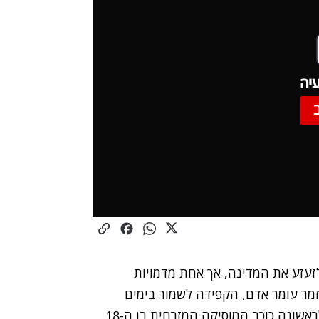
יה
זע את המדינה, אך אחת מדמויות
מר עומר אדם, הקפידה לשמור בימים
האחרונים על שתיקה. בריאיון ל"אולפן שישי" שטח לראשונה כוכב המוסיקה המזרחית בן ה-18