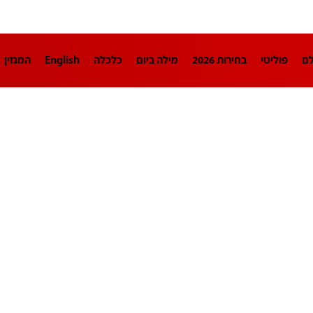
לם
פוליטי
בחירות 2026
מילה ביום
כלכלה
English
המגזין
חינוך
צרכנות
עיצוב ונדל"ן
TECH12
ספורט
פרשנות
בריאו
DA
תוכניות
דרושים חדשות 12
business