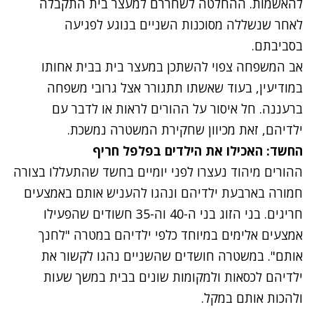
להאשמות. ההחלטה לשחררם למעצר בית התקבלה
לאחר שנשללה מסוכנות השניים בנוגע לפגיעה
בסביבתם.
אב המשפחה צפוי להשתכן במעצר בית בבית אחותו
במודיעין, בעוד שאשתו תתגורר אצל גרובי משפחה
ברעננה. חל איסור על ההורים לראות או לדבר עם
ילדיהם, זאת מכיוון שחקירת המשטרה נמשכת.
החשד: האכילו את הילדים בפלפל חריף
ההורים מיהוד נעצרו לפני יומיים בחשד שהתעללו בצורה
חמורה בארבעת ילדיהם ונהגו להעניש אותם באמצעים
חריגים. בני הזוג בני ה-40 וה-35 חשודים שהפעילו
אמצעים אלימים במיוחד כלפי ילדיהם במטרה "לחנך
אותם". במשטרה חושדים שהשניים נהגו לקשור את
ילדיהם לכסאות ולמקומות שונים בבית במשך שעות
ולהכות אותם במקל.
נתקלנו בבעיה