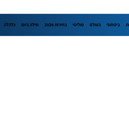
ת
ביטחוני
בעולם
פוליטי
בחירות 2026
מילה ביום
כלכלה
L
מדיני
בארץ
פלילי
חינוך
צרכנות
עיצוב ונדל"ן
TECH12
יבה
הפודקאסטים
נוסבאום מקליד
DATA
תוכניות
דרושים חדשו