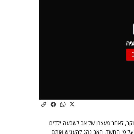
יה
, לאחר מעצרו של אב לשבעה ילדים
ל פי החשד, האב נהג להעניש אותם