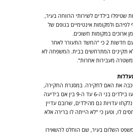
וסייעות שטיפלו בילדים לשירותי הרווחה בעיר,
פיהם ולמקומות אינטימיים בגופם של
מן ארוכים במקומות חשוכים.
רב פקד רמי רז, מפקד משטרת חדרה, סיפר בשיחה עם חדשות 2 כי "החשד התעורר לאחר
 לא תקינים המתרחשים בבית. המשפחה לא
למשטרה מעבירות אחרות".
תעללות
כבה את האם לחקירה. במסגרת החקירה,
נבדקת גם מידת מעורבותה של האם במעשים שבוצעו בילדים בני ה-6 עד ה-9 בין אם בידיעה
 נלקחו עדויות גם מהילדים, שרובם עדיין
 לו, וטען כי "לא הייתה לו ברירה אלא
משפט השלום בעיר, שם הוחלט להשאירו