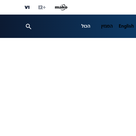
English
המגזין
הכול
ספורט
פרשנות
ת 12
business