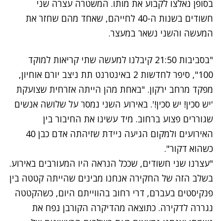
בסופן נאלצו לקבוע את מותו. המשטרה עצרה שני
חשודים בשנות ה-40 לחייהם, שאחד מהם שחזר את
המעשה והשני נשאר במעצר.
"בסביבות 21:50 קיבלנו למעשה שתי קריאות למוקד
100", סיפר לחדשות 2 באינטרנט תת ניצב יורם אוחיון,
מפקד מרחב ירקון. "באחת מהן הייתה אזרחית שצועקת
'יש סכין! יש סכין!'. באירוע השני נמסר על שלושה אנשים
שגוררים פצוע ברחוב. מיד עשינו את החיבור בין
האירועים ולמקום הגיעה ניידת שזיהתה אדם כבן 40
כשהוא דקור".
"עצרנו שני חשודים, שככל הנראה היו המעורבים באירוע.
בשלב הזה של החקירה אנחנו מבינים שהייתה קטטה בין
פנקיסטים בעברם, דרי רחוב בהווייתם היום, כשהקטטה
נגררה לדקירה. כתוצאה מהדיקרה הקורבן נפח את