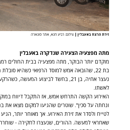
זירת הרצח באעבלין
|
צילום: רביע חנא, אתר סונארה
מתה מפצעיה הצעירה שנדקרה באעבלין
מוקדם יותר הבוקר, מתה מפצעיה בבית החולים רמב
בת 22, שהובאה אמש למוסד הרפואי כשהיא סובלת
נעצר אחיה, בן 21, בחשד לביצוע המעשה, 
לאשתו.
האירוע הקשה התרחש אמש, אז התקבל דיווח במוק
ונחתה על סכין". שוטרים שהגיעו למקום מצאו את ב
לטייח ולסדר את זירת האירוע. אך מאוחר יותר, הגי
שאחראי למעשה. ההורים, שנעצרו לחקירה - שוחררו