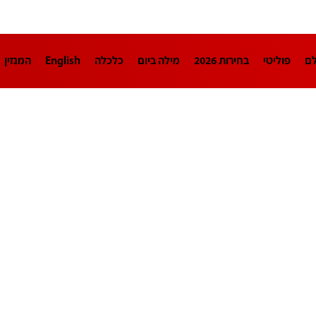
לם
פוליטי
בחירות 2026
מילה ביום
כלכלה
English
המגזין
חינוך
צרכנות
עיצוב ונדל"ן
TECH12
ספורט
פרשנות
בריאו
DA
תוכניות
דרושים חדשות 12
business