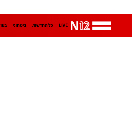
LIVE
כל החדשות
ביטחוני
בעו
LifeStyle
מדיני
בארץ
פלילי
הפודקאסטים
נוסבאום מקליד
TA