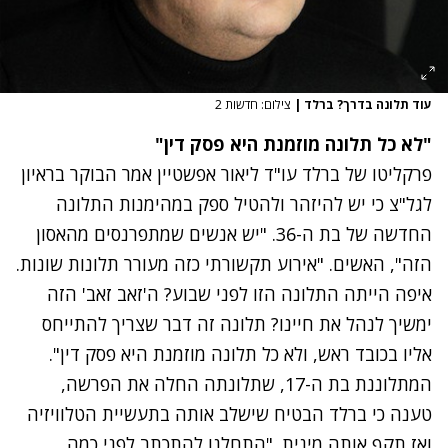
עוד תלונה בדרך? ברלד
|
צילום: חדשות 2
"לא כל תלונה מוזמנת היא פסק דין"
פרקליטו של ברלד עו"ד ליאור אפשטיין אמר הבוקר בראיון
לגל"צ כי יש להיזהר ולהטיל ספק במהימנות התלונה
החדשה של בת ה-36. "יש אנשים שמתפרנסים מהאסון
הזה", האשים. "אירוע תקשורתי כזה מעורר תלונות שונות.
איפה הייתה התלונה הזו לפני שבוע? ה'זאב זאב' הזה
ימשיך לנהל את חיינו? תלונה זה דבר שצריך להתייחס
אליו בכובד ראש, ולא כל תלונה מוזמנת היא פסק דין".
המתלוננת בת ה-17, שתלונתה החלה את הפרשה,
טענה כי ברלד הבטיח שישלב אותה בתעשיית הטלוויזיה
ואז תקף אותה מינית. "התחלנו להתכתב לפני כמה