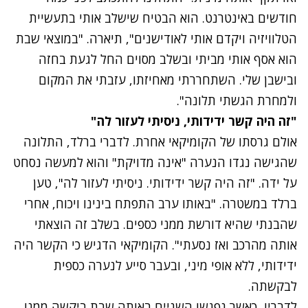
חודשים באינטרנט. הוא הבטיח שישלב אותי בתעשיית
הטלוויזיה ויקדם אותי לאודישנים", תיארה. "במוצאי שבת
הוא אסף אותי מביתי ובשלב מסוים החל לגעת בחזה
ובישבן שלי. השתחררתי מאחיזתו, עזבתי את המקום
ולמחרת הגשתי תלונה".
"זה היה קשר ידידותי, ניסיתי לעזור לה"
אולם גרסתו של הקומיקאי אחרת. לדברי ברלד, התלונה
שהגישה נגדו הנערה "אינה מדויקת" והוא למעשה נסחט
על ידה. "זה היה קשר ידידותי. ניסיתי לעזור לה", טען
ברלד במשטרה. "באותו ערב התפתח בינינו ויכוח, אחרי
שהבנתי שהיא דורשת ממני כספים. בשלב זה הוצאתי
אותה מהרכב ואז נסעתי". הקומיקאי הדגיש כי הקשר היה
ידידותי, ללא אופי מיני, ובעבר סייע לנערה כספית
לבקשתה.
לדבריו, כאשר נפגשו השניים באותה שבת ביקשה ממנו