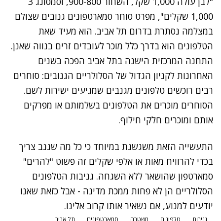
"לבן עולה 1,000 שקל, השחור 900-800, וסמסונג 3
1,000 שקלים", מפרט סוחר סמארטפונים גנובים שצולם
במצלמה נסתרת בדרום תל אביב. הוא מעיד שאת
הטלפונים הוא בדרך כלל מוכר לעובדים זרים בנווה שאנן.
התחנה המרכזית הישנה בתל אביב הפכה בשנים
האחרונות לקניון הגדול של הסלולריים הגנובים: סוחרים
רבים רוכשים טלפונים מגנבים שמגיעים ישירות לשם.
הסוחרים מוכרים את הטלפונים בשלמותם או מפרקים
אותם ומוכרים חלקי חילוף.
התעשייה הזאת משגשגת במיוחד כי כל מה שגנב צריך
בכדי להרוויח מאות או אלפי שקלים זה פשוט "להרים"
סמארטפון שהושאר ללא השגחה. גניבות הטלפונים
הסלולריים הן לא פחות ממכת מדינה - אבל כזאת שאנו
יודעים למנוע, אם נשאיר אותו קרוב אלינו.
גניבות
טלפונים
משטרה
סמארטפונים
תל אביב