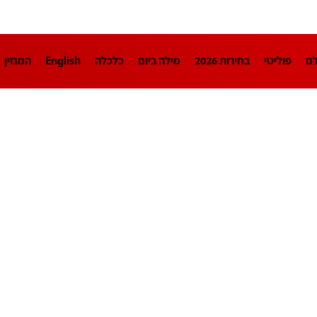
לם
פוליטי
בחירות 2026
מילה ביום
כלכלה
English
המגזין
חינוך
צרכנות
עיצוב ונדל"ן
TECH12
ספורט
פרשנות
בריאו
DA
תוכניות
דרושים חדשות 12
business