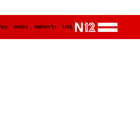
LIVE
כל החדשות
ביטחוני
בעו
LifeStyle
מדיני
בארץ
פלילי
הפודקאסטים
נוסבאום מקליד
TA