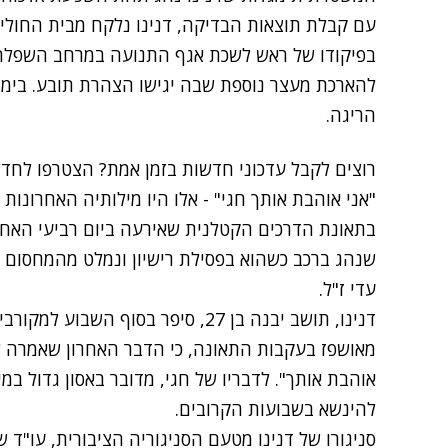
עם קבלת תוצאות הבדיקה, דנינו נלקח מבית החולי
בפיקודו של ראש לשכת אגף התנועה במרחב השפלה רב
להארכת מעצר נוספת שבה יגישו הצהרת תובע. בימים
הריגה.
רוצים לקבל עדכוני חדשות בזמן אמת? הצטרפו לחדשות 2 בפיי
בתאונת הדרכים הקטלנית שאירעה ביום רביעי האחרון 
שנהג ברכב כשהוא בפסילת רישיון ונמלט מהמחסום 
עדי ז"ל.
דנינו, תושב יבנה בן 27, סיפר בסוף 
מאושפז בעקבות התאונה, כי הדבר האחרון שאמרה לו 
אוהבת אותך". לדבריו של חגי, מדובר באסון גדול במי
להינשא בשבועות הקרובים.