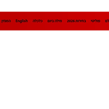
לם
פוליטי
בחירות 2026
מילה ביום
כלכלה
English
המגזין
חינוך
צרכנות
עיצוב ונדל"ן
TECH12
ספורט
פרשנות
בריאו
DA
תוכניות
דרושים חדשות 12
business