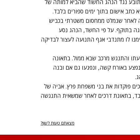
ובע נגד הנהג החשוד שהביא למותה של
כתב אישום בתוך ימים ספורים בלבד.
ה לאחר שנמלט ממחסום משטרתי בכביש
 נהיגה בתוקף. על פי החשד, הנהג נסע
מנו לו מתנדבי אגף התנועה לעצור לבדיקה
עתו והתנגש מרכב שבא ממול. בתאונה
גת, ואילו הנהג נפצע באורח קשה, ונפגעו גם אם ובנה
ים פוקדות את בני משפחת פרץ. אביה של
בד את אביו - סבה של עדי - כשהיה בן 12 בלבד, בתאונת דרכים לאחר שמשאית התנגשה
מצאתם טעות לשון?