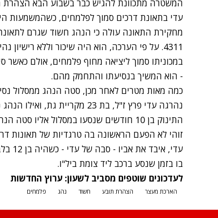
המשטרה מתכוונת להגיש כבר בשבוע הבא הצהרת ת
עדי
בתאונת דרכים
סמוך לפלמחים, כשהמשמעות היא 
מחקירת התאונה עולה כי הנהג חשוד שגרם לתאונ
4311. על פי הערכה, הוא היה שיכור וללא רישיון
במכוניתו סמוך ליציאה מחוף פלמחים, אולם כאשר סי
- הוא המשיך בנסיעתו והתחמק מהם.
כמה מאות מטרים לאחר מכן, סטה הנהג ממסלול נסי
נהרגה עדי פרץ ז"ל, בת 23 מקריית 
התינוק בן 10 חודשים שנסעו במסלול אליו סטה הנהג.
זוהי לא הפעם הראשונה בה
טרגדיות
של תאונות דרכ
עדי, אי
בו בזמן שנסע ברכב ליד צומת ביל"ו.
לעדכונים שוטפים מסביב לשעון:
ערוץ החדשות
הארכת מעצר
הצהרת תובע
חשוד
נהג
פלמחים