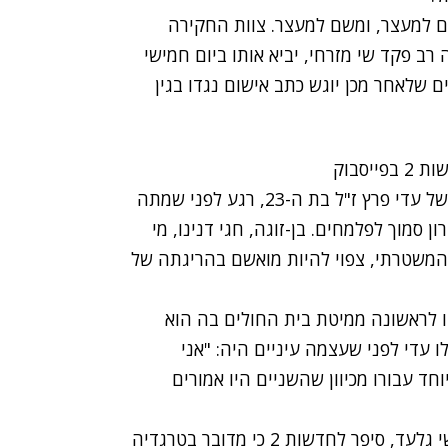
ם למעצר, ומשם למעצר. צוות החקירה
 פקד שי מזרחי, יביא אותו ביום חמישי
 שלאחר מכן יוגש כתב אישום נגדו בגין
סבוק
"אני אוהבת אותך חגי" - אלו היו מילותיה האחרונות של עדי פרץ ז"ל בת ה-23, רגע לפני שמתה
סמוך לפלמחים. בן-זוגה, חגי דנינו, מי
המשטרתי, צפוי להיות מואשם בהריגתה של
השבוע למקורביו לראשונה ממיטת בית החולים בה הוא
עדי לפני שעצמה עיניים היה: "אני
וחד עבורו מכיוון שהשניים היו אמורים
סניגורו של דנינו מטעם הסניגוריה הציבורית, עו"ד שי גלעד, סיפר לחדשות 2 כי מדובר בטרגדיה