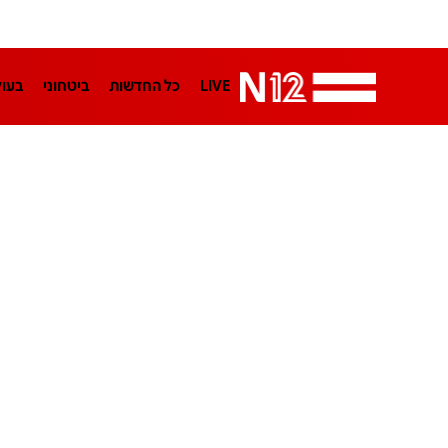
LIVE
כל החדשות
ביטחוני
בעו
LifeStyle
מדיני
בארץ
פלילי
הפודקאסטים
נוסבאום מקליד
TA