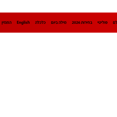
לם
פוליטי
בחירות 2026
מילה ביום
כלכלה
English
המגזין
חינוך
צרכנות
עיצוב ונדל"ן
TECH12
ספורט
פרשנות
בריאו
DA
תוכניות
דרושים חדשות 12
business