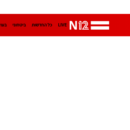
LIVE
כל החדשות
ביטחוני
בעו
LifeStyle
מדיני
בארץ
פלילי
הפודקאסטים
נוסבאום מקליד
TA