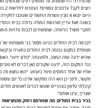
שהעידו כי היו שמועות על מעשים רעים שנעשים מאח
רוצים לקבל עדכונים נוספים? הצטרפו לחדשות 2 בפייסבוק
היום יובאו 4 מבין עשרות החשודים שעוכבו ל
בשעה זאת עדיין מורגשת המולה גדולה בבית החולים
חוקרי משרד הרווחה, שממשיכים לגבות עדויות מ-160 המטופלים.
לכניסה לבית החולים הגיעו מספר בני משפחות של 
שהיא ידעה שזה המצב, ולטענתה "כולם ידעו". האם 
נגד המקום הזה, ידענו שקורים כאן דברים לא טובים"
אחיו של אחד החוסים סיפר בזעזוע: "הוא נמצא פה 
תקשר, ולפני כן הוא היה מתקשר אלינו כל יום ומספר 
קיבלתי טלפון בצהריים שעשו דברים לאנשים חולים. ז
שצריך, עינו אותם".
בכיר בבית החולים: מה שפורסם רחוק מהמציאות
מנגד, אמרה אם אחרת למטופל בבית החולים שהוא מ