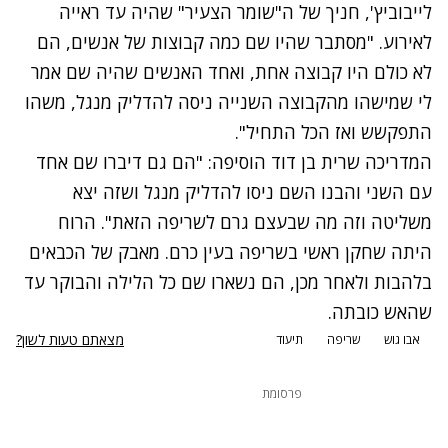
לייבוביץ', חניך של ה"שומר הצעיר" שהיה עד ראייה
לאירוע. "מסתבר שהיו שם כמה קבוצות של אנשים, הם
לא כולם היו קבוצה אחת, ואחד האנשים שהיה שם אמר
לי שמישהו מהקבוצה השנייה ניסה להדליק מנגל, משהו
התפקשש ואז הכל התחיל".
המדריכה שרית בן דוד הוסיפה: "הם גם דיברו שם אחד
עם השני והבנו השם ניסו להדליק מנגל ושזה יצא
משליטה וזה מה שבעצם גרם לשריפה הזאת". הרוח
היתה שחקן ראשי בשריפה בעין כרם. מאבק של הכבאים
בלהבות ולאחר מכן, הם נשארו שם כל הלילה והבוקר עד
שהאש כובתה.
מצאתם טעות לשון?
אבו גוש
שריפה
תיעוד
פרסומת