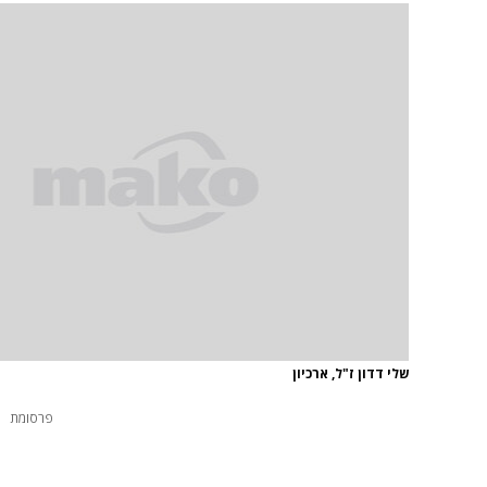
שלי דדון ז"ל, ארכיון
פרסומת