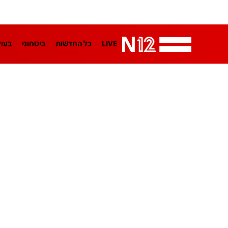
LIVE
כל החדשות
ביטחוני
בעו
LifeStyle
מדיני
בארץ
פלילי
הפודקאסטים
נוסבאום מקליד
TA