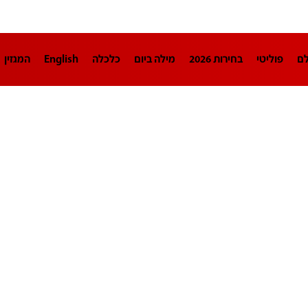
לם
פוליטי
בחירות 2026
מילה ביום
כלכלה
English
המגזין
חינוך
צרכנות
עיצוב ונדל"ן
TECH12
ספורט
פרשנות
בריאו
DA
תוכניות
דרושים חדשות 12
business