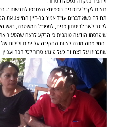
ולהכיר במקרה כפעולת טרור.
רוצים לקבל עדכונים נוספים? הצטרפו לחדשות 2 בפייסבוק
תחילה נשא דברים עו"ד אמיר בר-דיין המייצג את 
לשגר לשר לביטחון פנים, למפכ"ל המשטרה, ראש הש
שיפרסמו הודעה פומבית כי הרקע לרצח שהסעיר את ה
"המשפחה מודה לצוות החקירה על ימים ולילות של 
שתכריזו על רצח זה כעל פיגוע טרור לכל דבר ועניין",