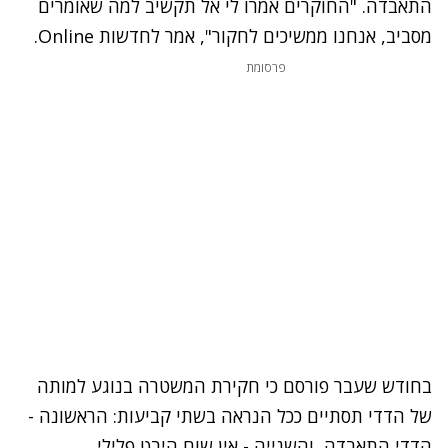
התאבדה. "החוקרים אמרו לי אל תקשיב למה שאומרים
מסביב, אנחנו ממשיכים לחקור", אמר לחדשות Online.
פרסומת
בחודש שעבר פורסם כי חקירת המשטרה בנוגע למותה
של הדדי תסתיים ככל הנראה בשתי קביעות: הראשונה -
הדדי התאבדה, והשנייה - אין שום היבט פלילי