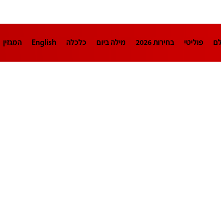
לם
פוליטי
בחירות 2026
מילה ביום
כלכלה
English
המגזין
חינוך
צרכנות
עיצוב ונדל"ן
TECH12
ספורט
פרשנות
בריאו
DA
תוכניות
דרושים חדשות 12
business