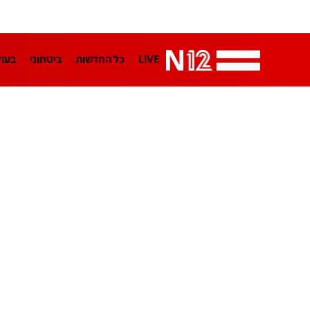
LIVE
כל החדשות
ביטחוני
בעו
LifeStyle
מדיני
בארץ
פלילי
הפודקאסטים
נוסבאום מקליד
TA