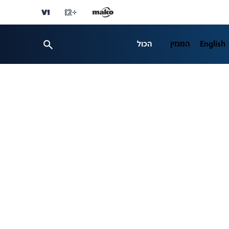
English
המגזין
הכול
ספורט
פרשנות
ת 12
business