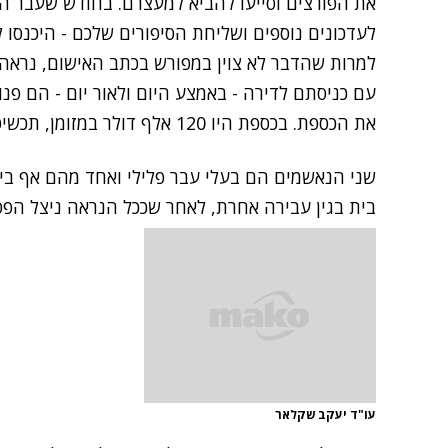
את הפורצים וסייעו להביא למעצרם. בחודש שעבר הו
לעדכונים נוספים ושליחת הסיפורים שלכם - היכנסו לחדשות 2
למרות שהדבר לא צוין במפורש בכתב האישום, נראה
עם כניסתם לדירה - באמצע היום ולאור יום - הם פנ
את הכספת. בכספת היו 120 אלף דולר במזומן, תכשיטים, שעונים ושני מחשבים ניידים.
שני הנאשמים הם בעלי עבר פלילי ואחד מהם אף בי
בית בגין עבירה אחרת, לאחר שככל הנראה ניצל הפ
עו"ד יעקב שקלאר