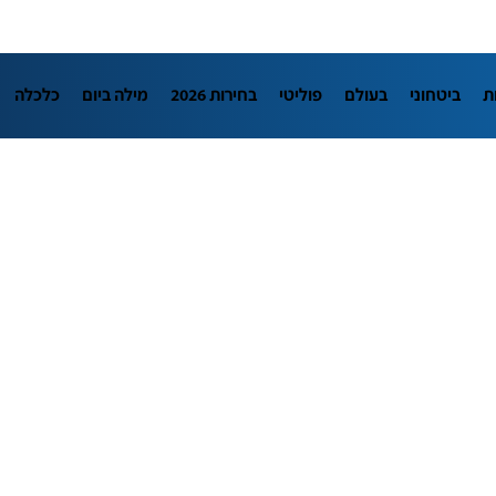
ת
ביטחוני
בעולם
פוליטי
בחירות 2026
מילה ביום
כלכלה
L
מדיני
בארץ
פלילי
חינוך
צרכנות
עיצוב ונדל"ן
TECH12
יבה
הפודקאסטים
נוסבאום מקליד
DATA
תוכניות
דרושים חדשו