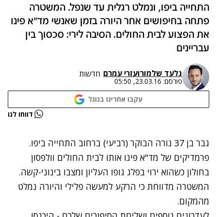
התחייה ביפו, ונמלט רגלית עד שנפל. המשטרה
פתחה בחיפושים אחר היורה בזמן שאנשי מד"א פינו
את הפצוע לבית החולים. הסיבה לירי: סכסוך בין
עבריינים
גלעד שלמור
ו
עזרי עמרם
חדשות
פורסם:
23.03.16, 05:50
עקבו אחרינו בגוגל
נתקלנו בבעיה
דווחו לנו
נסה שוב
גבר בן 37 נורה הבוקר (רביעי) ברחוב התחייה ביפו.
פרמדיקים של מד"א פינו אותו לבית החולים וולפסון
בחולון כשהוא ירוי בפלג גופו העליון ומצבו בינוני-קשה.
המשטרה מדווחת כי הרקע למעשה פלילי והיורה נמלט
מהמקום.
לעדכונים נוספים ושליחת הסיפורים שלכם - היכנסו