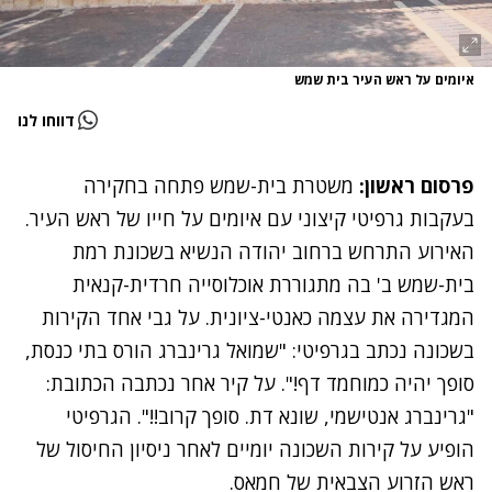
איומים על ראש העיר בית שמש
דווחו לנו
פרסום ראשון:
משטרת בית-שמש פתחה בחקירה
בעקבות גרפיטי קיצוני עם איומים על חייו של ראש העיר.
האירוע התרחש ברחוב יהודה הנשיא בשכונת רמת
בית-שמש ב' בה מתגוררת אוכלוסייה חרדית-קנאית
המגדירה את עצמה כאנטי-ציונית. על גבי אחד הקירות
בשכונה נכתב בגרפיטי: "שמואל גרינברג הורס בתי כנסת,
סופך יהיה כמוחמד דף!". על קיר אחר נכתבה הכתובת:
"גרינברג אנטישמי, שונא דת. סופך קרוב!!". הגרפיטי
הופיע על קירות השכונה יומיים לאחר ניסיון החיסול של
ראש הזרוע הצבאית של חמאס.