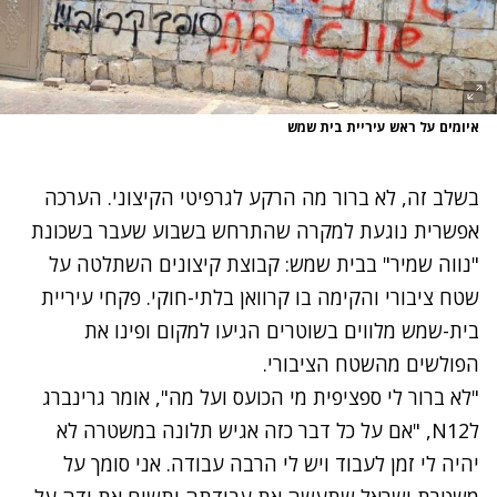
איומים על ראש עיריית בית שמש
בשלב זה, לא ברור מה הרקע לגרפיטי הקיצוני. הערכה
אפשרית נוגעת למקרה שהתרחש בשבוע שעבר בשכונת
"נווה שמיר" בבית שמש: קבוצת קיצונים השתלטה על
שטח ציבורי והקימה בו קרוואן בלתי-חוקי. פקחי עיריית
בית-שמש מלווים בשוטרים הגיעו למקום ופינו את
הפולשים מהשטח הציבורי.
"לא ברור לי ספציפית מי הכועס ועל מה", אומר גרינברג
לN12, "אם על כל דבר כזה אגיש תלונה במשטרה לא
יהיה לי זמן לעבוד ויש לי הרבה עבודה. אני סומך על
משטרת ישראל שתעשה את עבודתה ותשים את ידה על