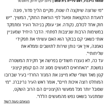
שמואל גרינברג, ראש עיריית בית שמש
|
צילום: יעקב לדרמן, פלאש 90
"מי שרוצה שיוקצה לו שטח, מקיים הליך סדור, פונה
לוועדת ההקצאות ופועל לפי הוראות החוק", המשיך. "יש
חוק אחד לכולם, נקודה. אני עוסק בניהול העיר ומתמקד
במשימות הרבות שניצבות לפתחי. הדבר היחיד שמעניין
אותי כשאני קם בבוקר הוא האם עשיתי את תפקידי
נאמנה, איך אני נותן שירות לתושבים וממלא את
שליחותי".
עד כה, לא נעצרו חשודים בפרשה אך חקירת המשטרה
נמשכת. "האחראים למעשים מסוג זה הם קומץ קיצוני
קטן מאד ושולי שלא מייצג את המגזר החרדי בעיר שברובו
המוחלט רוצה איכות חיים", אומר ראש העיר גרינברג. "מי
שסובל יותר מכל ממעשי הקיצוניים הם הרוב השקט,
שמתנער בשאט נפש מהמעשים הללו".
מצאתם טעות לשון?