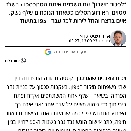
"לסגור חשבון" עם השכנים איתם הסתכסכו • בשלב
מסוים, האירוע הסלים כשאחד הנוכחים שלף נשק,
איים ברצח והחל לירות לכל עבר | צפו בתיעוד
אדר גיציס
N12
פורסם:
13.09.23, 03:27
עקבו אחרינו בגוגל
נתקלנו בבעיה
דווחו לנו
נסה שוב
ויכוח השכנים שהסתבך:
קטטה חמורה התפתחה בין
שתי משפחות מאזור הצפון, בעקבות סכסוך על בניית גדר
הפרדה, בשיאה - שלף אחת המשתתפים אקדח ופתח
בירי תוך כדי שהוא מאיים על אדם אחר "אני אירה בך".
האירוע התרחש לפני כמה שבועות באחד היישובים באזור
חיפה, כתב אישום הוגש נגד גבר בשנות ה-50 לחייו בגין
פציעה בנסיבות מחמירות, איומים וירי באזור מגורים.