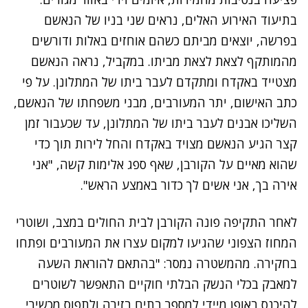
בתיעוד האירוע האלים, נראים שני בניו של הנאשם
בפרשה, יוצאים מביתם כשהם אוחזים באלות ודורשים
מהמותקף לצאת לצאת מביתו. במקביל, נראה הנאשם
מצטייד באקדח ומתקדם לעבר ביתו של המתלונן. על פי
כתב האישום, יתר המעורבים, מבני משפחתו של הנאשם,
השליכו אבנים לעבר ביתו של המתלונן, עד שכעבור זמן
קצר הגיע הנאשם מצויד באקדח והחל לירות תוך כדי
שהוא מאיים על הקורבן, שאף ספג אלימות קשה, "אני
אירה בך, אני אשים לך כדור באמצע הראש".
לאחר התקיפה פונה הקורבן לבית החולים במצב, ושוטרי
המחוז הצפוני שהגיעו למקום עצרו את המעורבים ופתחו
בחקירה. מהמשטרה נמסר: "בהתאם להוראת השעה
למאבק בכלי הנשק הבלתי חוקיים התאפשר לשוטרים
להיכנס באופן מיידי למספר בתים בזירה ולתפוס מכשירי