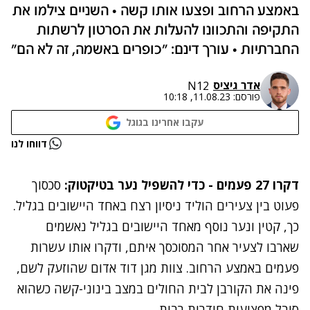
באמצע הרחוב ופצעו אותו קשה • השניים צילמו את
התקיפה והתכוונו להעלות את הסרטון לרשתות
החברתיות • עורך דינם: "כופרים באשמה, זה לא הם"
אדר גיציס
N12
פורסם:
11.08.23, 10:18
עקבו אחרינו בגוגל
נתקלנו בבעיה
דווחו לנו
נסה שוב
דקרו 27 פעמים - כדי להשפיל נער בטיקטוק:
סכסוך
פעוט בין צעירים הוליד ניסיון רצח באחד היישובים בגליל.
כך, קטין ונער נוסף מאחד היישובים בגליל נאשמים
שארבו לצעיר אחר המסוכסך איתם, ודקרו אותו עשרות
פעמים באמצע הרחוב. צוות מגן דוד אדום שהוזעק לשם,
פינה את הקורבן לבית החולים במצב בינוני-קשה כשהוא
סובל מפציעות חודרות רבות.