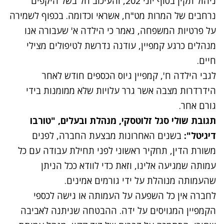
ניהול תקין בסוף יוני 202, והעיכוב חל בשל היקפים
נרחבים של המרות מט"ח, אשראי וכדומה. בכפוף לשמירה
על פרטיות המשפחה, נאמר כי הילדה א' שעבורה אנו
מנהלים כרגע קמפיין, עודנה נדרשת לטיפולים מצילי
חיים.
לגבי הילדה ח', קמפיין גיוס הכספים חודש לאחר
הידרדרות מצבה אשר גרר עלויות שלא ממומנות בידי
גורם אחר.
תגובת שולי סגל זלוטסקי, מנהלת ובעלים, "טורבו
דיגיטל":
בשנים האחרונות מבצעת החברה, לפנים
משורת הדין, תחקיר ראשוני לפני תחילת עבודה עם כל
עמותה שמגיעה אלינו, וזאת כדי לוודא ככל הניתן
שהעמותה מנוהלת על ידי גורמים אמינים.
לחברה אין כל השפעה על העמותה או גישה לכספי
הקמפיין המגויסים על ידה. ההבטחה שניתנה לאביבה