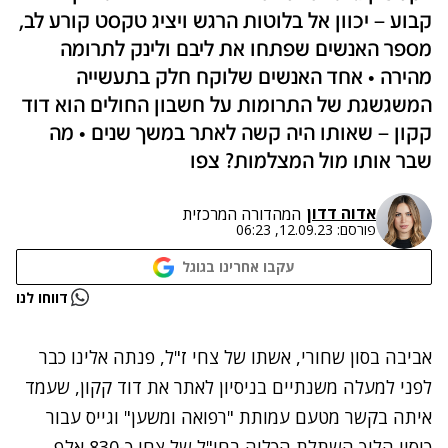
קבוע – יכוון אל בלוטות הרגש ויציג טקסט קורע לב,
מספר האנשים שפתחו את ליבם ולינק לתרומה
מהירה • אחד האנשים שלוקח חלק בתעשייה
המשגשגת של התרומות על חשבון החולים הוא דוד
קקון – שאותו היה קשה לאתר במשך שנים • מה
שבר אותו מול המצלמות? צפו
אדוה דדון
המהדורה המרכזית
פורסם:
12.09.23, 06:23
עקבו אחרינו בגוגל
נתקלנו בבעיה
דווחו לנו
נסה שוב
אביבה בסון שחורי, אשתו של צחי ז"ל, פנתה אלינו כבר
לפני למעלה משנתיים בניסיון לאתר את דוד קקון, שעמד
איתה בקשר מטעם עמותת "רפואה ומשען" וגייס עבור
כיסוי הליך השתלת הכליה בחו"ל של צחי כ-830 אלף