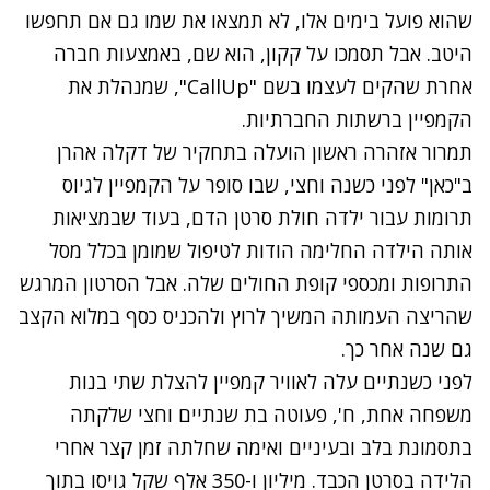
שהוא פועל בימים אלו, לא תמצאו את שמו גם אם תחפשו
היטב. אבל תסמכו על קקון, הוא שם, באמצעות חברה
אחרת שהקים לעצמו בשם "CallUp", שמנהלת את
הקמפיין ברשתות החברתיות.
תמרור אזהרה ראשון הועלה בתחקיר של דקלה אהרן
ב"כאן" לפני כשנה וחצי, שבו סופר על הקמפיין לגיוס
תרומות עבור ילדה חולת סרטן הדם, בעוד שבמציאות
אותה הילדה החלימה הודות לטיפול שמומן בכלל מסל
התרופות ומכספי קופת החולים שלה. אבל הסרטון המרגש
שהריצה העמותה המשיך לרוץ ולהכניס כסף במלוא הקצב
גם שנה אחר כך.
לפני כשנתיים עלה לאוויר קמפיין להצלת שתי בנות
משפחה אחת, ח', פעוטה בת שנתיים וחצי שלקתה
בתסמונת בלב ובעיניים ואימה שחלתה זמן קצר אחרי
הלידה בסרטן הכבד. מיליון ו-350 אלף שקל גויסו בתוך