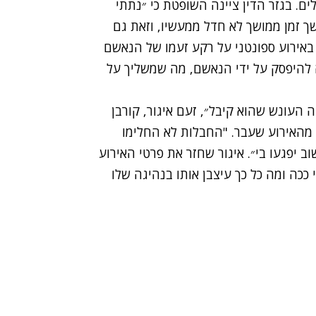
תנאי ופיצוי שיועבר לקורבן בסך 5,000 שקלים. בגזר הדין ציינה השופטת כי ״נתתי
ך זמן ממושך לא חדל ממעשיו, וזאת גם
באירוע ספונטני על רקע זעמו של הנאשם
ה להיפסק על ידי הנאשם, מה שמשליך על
זה העונש שהוא קיבל״, זעם איגור, קורבן
שטרם התאושש מהאירוע שעבר. "החבלות לא החלימו
וב יפגעו בי״. איגור שחזר את פרטי האירוע
ככה ומה כל כך עיצבן אותו בנהיגה שלו