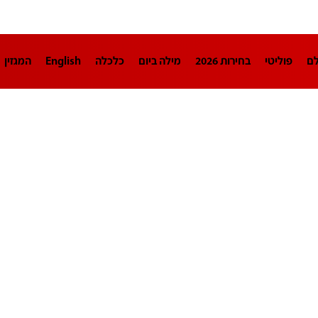
לם
פוליטי
בחירות 2026
מילה ביום
כלכלה
English
המגזין
חינוך
צרכנות
עיצוב ונדל"ן
TECH12
ספורט
פרשנות
בריאו
DA
תוכניות
דרושים חדשות 12
business