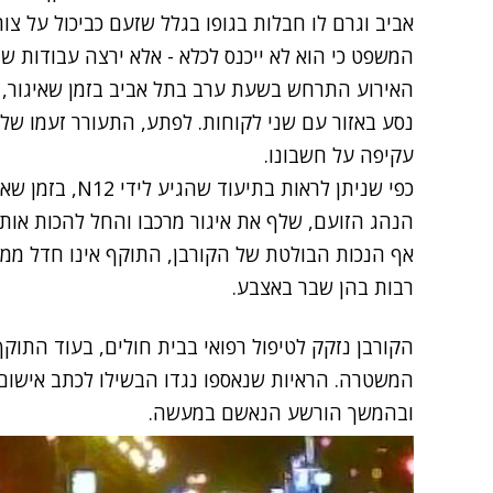
אביב וגרם לו חבלות בגופו בגלל שזעם כביכול על צו
המשפט כי הוא לא ייכנס לכלא - אלא ירצה עבודות ש
האירוע התרחש בשעת ערב בתל אביב בזמן שאיגור, 
נסע באזור עם שני לקוחות. לפתע, התעורר זעמו של
עקיפה על חשבונו.
כפי שניתן לראות ב
הנהג הזועם, שלף את איגור מרכבו והחל להכות אותו
אף הנכות הבולטת של הקורבן, התוקף אינו חדל ממע
רבות בהן שבר באצבע.
הקורבן נזקק לטיפול רפואי בבית חולים, בעוד התוק
המשטרה. הראיות שנאספו נגדו הבשילו לכתב אישו
ובהמשך הורשע הנאשם במעשה.