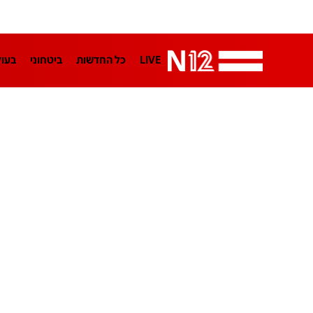
LIVE
כל החדשות
ביטחוני
בעו
LifeStyle
מדיני
בארץ
פלילי
הפודקאסטים
נוסבאום מקליד
TA