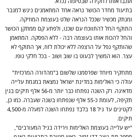
ועכבו אותו לחקירה שבסיומה נכלא.
בתיעוד מחדר הכושר נראה אחד המתאמנים ניגש למגבר
ומנתק מכשיר שככל הנראה שלט בעוצמת המוזיקה.
התוקף החל להתווכח עם שכנו, ולפתע קם ממתקן הכושר
והחל להכות אותו בעוצמה רבה - ללא הפסקה. המתאמן
שהותקף נפל על הרצפה ללא יכולת לזוז, אך התוקף לא
עצר. הוא המשיך לבעוט בו שוב ושוב - בכל חלקי גופו.
נתקלנו בבעיה
מתחקיר מיוחד שפרסמנו שלשום ב"מהדורה המרכזית"
נסה שוב
עולה כי האלימות במדינת ישראל נמצאת ב
מגמת עלייה
מדאיגה
. רק השנה נפתחו כבר יותר מ-56 אלף תיקים בגין
תקיפה, לעומת כ-55 אלף שנפתחו בשנה שעברה. כמו כן,
לקטינים עד גיל 18 בלבד נפתחו השנה למעלה מ-4,500
תיקים.
"יש עלייה בעוצמת האלימות וירידה בגיל המעורבים",
מספר תת-ניצב דדו זמיר, ראש חטיבת התביעות באגף