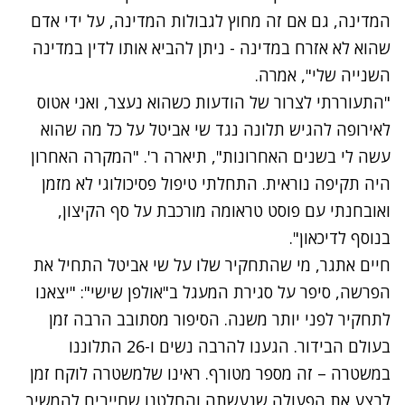
המדינה, גם אם זה מחוץ לגבולות המדינה, על ידי אדם
שהוא לא אזרח במדינה - ניתן להביא אותו לדין במדינה
השנייה שלי", אמרה.
"התעוררתי לצרור של הודעות כשהוא נעצר, ואני אטוס
לאירופה להגיש תלונה נגד שי אביטל על כל מה שהוא
עשה לי בשנים האחרונות", תיארה ר'. "המקרה האחרון
היה תקיפה נוראית. התחלתי טיפול פסיכולוגי לא מזמן
ואובחנתי עם פוסט טראומה מורכבת על סף הקיצון,
בנוסף לדיכאון".
נתקלנו בבעיה
חיים אתגר, מי שהתחקיר שלו על שי אביטל התחיל את
נסה שוב
הפרשה, סיפר על סגירת המעגל ב"אולפן שישי": "יצאנו
לתחקיר לפני יותר משנה. הסיפור מסתובב הרבה זמן
בעולם הבידור. הגענו להרבה נשים ו-26 התלוננו
במשטרה – זה מספר מטורף. ראינו שלמשטרה לוקח זמן
לבצע את הפעולה שנעשתה והחלטנו שחייבים להמשיך