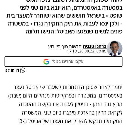
לאחר שסוכן הדוגמניות לשעבר נלכד אמש
במסעדה באמסטרדם, הוא יובא ביום שני לפני
שופט • בישראל חוששים שהוא ישוחרר למעצר בית
- ולכן ינסו לעבות את תיק החקירה נגדו • במשטרה
פונים לנשים שנפגעו מאביטל: הגישו תלונה
ברהנו טגניה
חדשות סוף השבוע
פורסם:
20.08.22, 17:19
עקבו אחרינו בגוגל
נתקלנו בבעיה
דווחו לנו
נסה שוב
יממה לאחר שסוכן הדוגמניות לשעבר
שי אביטל נעצר
באמסטרדם, במשטרה ובפרקליטות מנהלים היום (שבת)
מרוץ נגד הזמן - בניסיון לעבות את בקשת ההסגרה
לקראת הדיון בהארכת מעצרו ביום שני. המשטרה
המקומית תבקש להאריך את מעצרו של אביטל ב-3