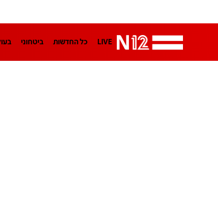
LIVE
כל החדשות
ביטחוני
בעו
LifeStyle
מדיני
בארץ
פלילי
הפודקאסטים
נוסבאום מקליד
TA