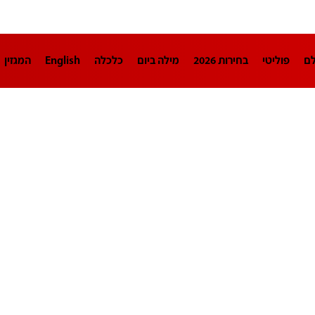
לם
פוליטי
בחירות 2026
מילה ביום
כלכלה
English
המגזין
חינוך
צרכנות
עיצוב ונדל"ן
TECH12
ספורט
פרשנות
בריאו
DA
תוכניות
דרושים חדשות 12
business