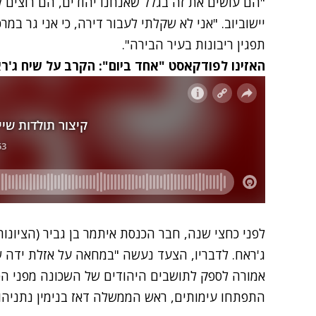
"הם עושים את זה בגלל שאנחנו יהודים, הם רוצים ל
יישוביוב. "אני לא שקלתי לעבור דירה, כי אני גר במ
תפגין ריבונות בעיר הבירה".
האזינו לפודקאסט "אחד ביום": הקרב על שיח ג'ר
לפני כחצי שנה, חבר הכנסת איתמר בן גביר (הציונו
ג'ראח. לדבריו, הצעד נעשה "במחאה על אזלת ידה
אמורה לספק לתושבים היהודים של השכונה מפני הפ
התפתחו עימותים, ראש הממשלה דאז בנימין נתניהו