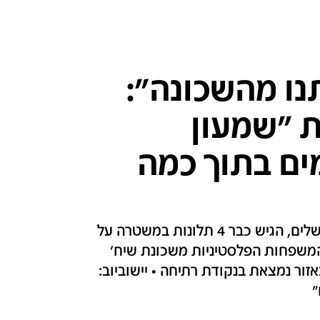
נו מהשכונה":
ת "שמעון
הוצת 4 פעמים בתוך כמה
טל יישוביוב, תושב שכונת "שמעון הצדיק" בירושלים, הגיש כבר 4 תלונות במשטרה על
 המשפחות הפלסטיניות משכונת שיח'
זור נמצאת בנקודת רתיחה • יישוביוב:
"