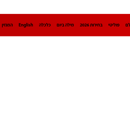
לם
פוליטי
בחירות 2026
מילה ביום
כלכלה
English
המגזין
חינוך
צרכנות
עיצוב ונדל"ן
TECH12
ספורט
פרשנות
בריאו
DA
תוכניות
דרושים חדשות 12
business