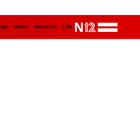
LIVE
כל החדשות
ביטחוני
בעו
LifeStyle
מדיני
בארץ
פלילי
הפודקאסטים
נוסבאום מקליד
TA