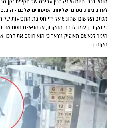
הוגש נגדו היום (שני) בגין עבירה של תקיפת זקן ה
לעדכונים נוספים ושליחת הסיפורים שלכם - היכנס
מכתב האישום שהוגש על ידי חטיבת התביעות של 
העיר לנאשם תאופיק ג'ראר כי הוא חוסם את דרכו, אז 
הקורבן.